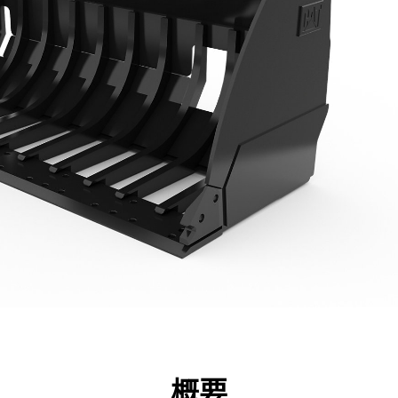
点
仕様
ツール
ツアー
キャンペーン
概要