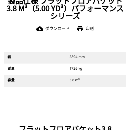
製品仕様 フラットフロアバケット
3.8 M³（5.00 YD³）パフォーマンス
シリーズ
ダウンロード
印刷
cloud_download
print
幅
2894 mm
質量
1726 kg
容量
3.8 m³
フラットフロアバケット3.8