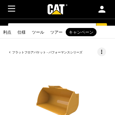
person
SEARCH
search
利点
仕様
ツール
ツアー
キャンペーン
more_vert
フラットフロアバケット - パフォーマンスシリーズ