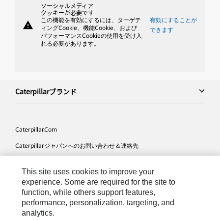
ソーシャルメディア
クッキーが必要です
この機能を有効にするには、ターゲテ
有効にすることが
warning
ィングCookie、機能Cookie、および
できます
パフォーマンスCookieの使用を受け入
れる必要があります。
Caterpillarブランド
Caterpillar.com
Caterpillarジャパンへのお問い合わせ＆連絡先
マイマーケティング情報配信設定
This site uses cookies to improve your
サイト･マップ
experience. Some are required for the site to
function, while others support features,
Cookie Settings
performance, personalization, targeting, and
法的事項
analytics.