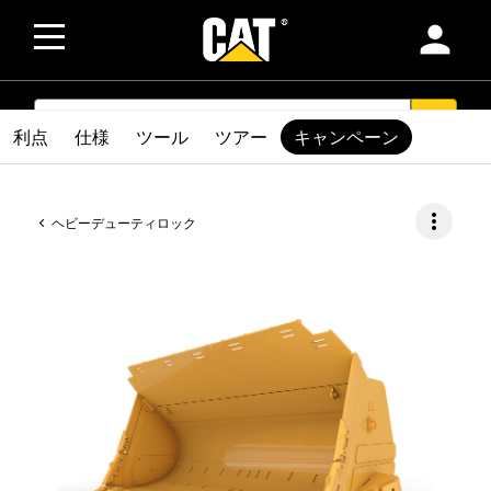
person
SEARCH
search
利点
仕様
ツール
ツアー
キャンペーン
more_vert
ヘビーデューティロック