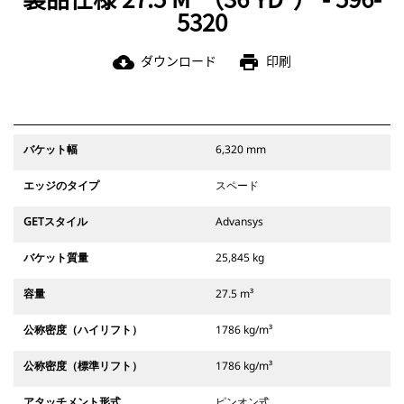
5320
ダウンロード
印刷
cloud_download
print
バケット幅
6,320 mm
エッジのタイプ
スペード
GETスタイル
Advansys
バケット質量
25,845 kg
容量
27.5 m³
公称密度（ハイリフト）
1786 kg/m³
公称密度（標準リフト）
1786 kg/m³
アタッチメント形式
ピンオン式