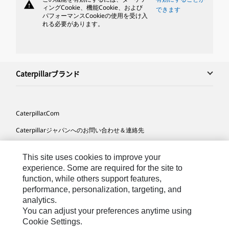
warning
ィングCookie、機能Cookie、および
できます
パフォーマンスCookieの使用を受け入
れる必要があります。
Caterpillarブランド
Caterpillar.com
Caterpillarジャパンへのお問い合わせ＆連絡先
マイマーケティング情報配信設定
This site uses cookies to improve your
サイト･マップ
experience. Some are required for the site to
function, while others support features,
Cookie Settings
performance, personalization, targeting, and
法的事項
analytics.
You can adjust your preferences anytime using
プライバシー
Cookie Settings.