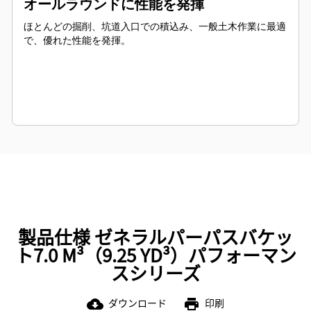
オールラウンドに性能を発揮
ほとんどの掘削、坑道入口での積込み、一般土木作業に最適
で、優れた性能を発揮。
製品仕様 ゼネラルパーパスバケッ
ト7.0 M³（9.25 YD³）パフォーマン
スシリーズ
ダウンロード
印刷
cloud_download
print