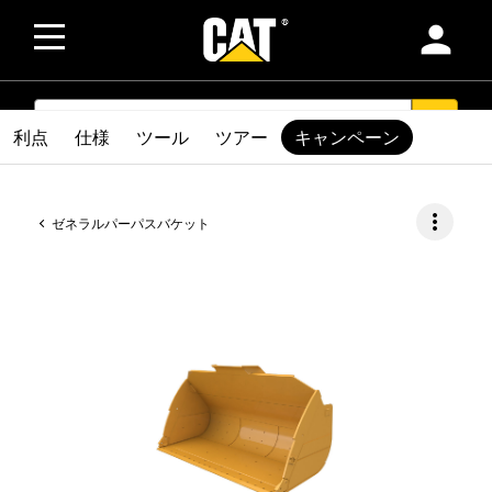
person
SEARCH
search
利点
仕様
ツール
ツアー
キャンペーン
more_vert
ゼネラルパーパスバケット