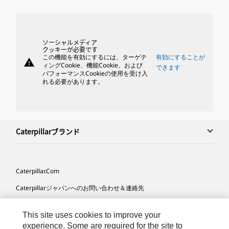
ソーシャルメディア
クッキーが必要です
この機能を有効にするには、ターゲテ
有効にすることが
warning
ィングCookie、機能Cookie、および
できます
パフォーマンスCookieの使用を受け入
れる必要があります。
Caterpillarブランド
Caterpillar.com
Caterpillarジャパンへのお問い合わせ＆連絡先
マイマーケティング情報配信設定
This site uses cookies to improve your
サイト･マップ
experience. Some are required for the site to