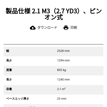
製品仕様 2.1 M3（2.7 YD3）、ピン
オン式
ダウンロード
印刷
cloud_download
print
幅
2528 mm
高さ
1294 mm
質量
855 kg
長さ
1240 mm
容量
2.1 m³
ベースエッジ厚さ
25 mm