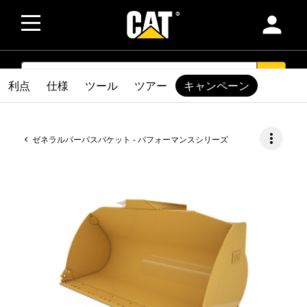
person
SEARCH
search
利点
仕様
ツール
ツアー
キャンペーン
more_vert
ゼネラルパーパスバケット - パフォーマンスシリーズ