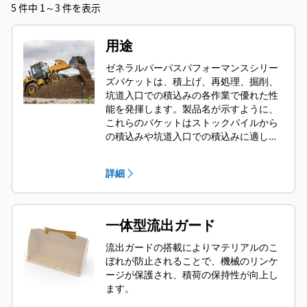
5 件中 1～3 件を表示
用途
ゼネラルパーパスパフォーマンスシリー
ズバケットは、積上げ、再処理、掘削、
坑道入口での積込みの各作業で優れた性
能を発揮します。製品名が示すように、
これらのバケットはストックパイルから
の積込みや坑道入口での積込みに適して
います。標準掘削力および摩耗条件に合
わせて設計されています。後方敷き均し
詳細
や整地用途に最適です。パフォーマンス
シリーズバケットのフィルファクター
は、規定容量に加えて最大で115 %にす
ることができます。
一体型流出ガード
流出ガードの搭載によりマテリアルのこ
ぼれが防止されることで、機械のリンケ
ージが保護され、積荷の保持性が向上し
ます。