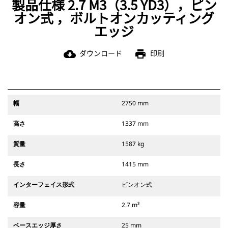
製品仕様 2.7 M3（3.5 YD3），ピン
オン式 ，ボルトオンカッティング
エッジ
ダウンロード
印刷
cloud_download
print
幅
2750 mm
高さ
1337 mm
質量
1587 kg
長さ
1415 mm
インターフェイス形式
ピンオン式
容量
2.7 m³
ベースエッジ厚さ
25 mm