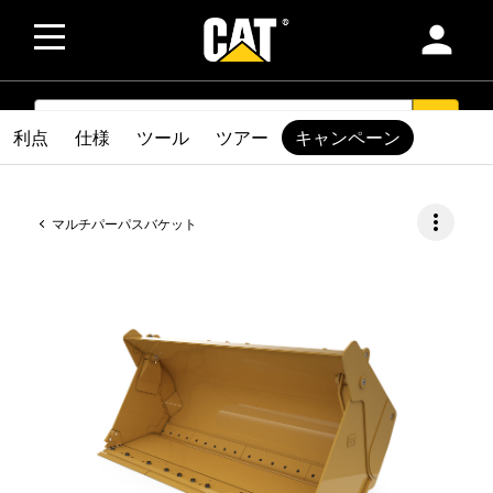
person
SEARCH
search
利点
仕様
ツール
ツアー
キャンペーン
more_vert
マルチパーパスバケット