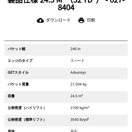
8404
ダウンロード
印刷
cloud_download
print
バケット幅
246 in
エッジのタイプ
スペード
GETスタイル
Advansys
バケット質量
21,504 kg
容量
24.5 m³
公称密度（ハイリフト）
2100 kg/m³
公称密度（標準リフト）
3540 lb/yd³
用途
岩石