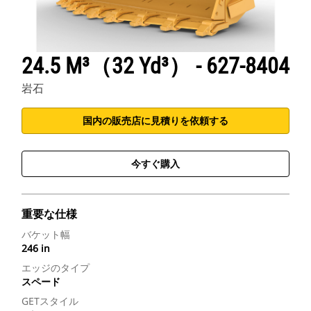
24.5 M³（32 Yd³） - 627-8404
岩石
国内の販売店に見積りを依頼する
今すぐ購入
重要な仕様
バケット幅
246 in
エッジのタイプ
スペード
GETスタイル