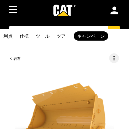
person
SEARCH
search
利点
仕様
ツール
ツアー
キャンペーン
more_vert
岩石