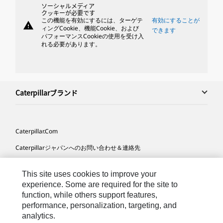
ソーシャルメディア
クッキーが必要です
この機能を有効にするには、ターゲテ
有効にすることが
warning
ィングCookie、機能Cookie、および
できます
パフォーマンスCookieの使用を受け入
れる必要があります。
Caterpillarブランド
Caterpillar.com
Caterpillarジャパンへのお問い合わせ＆連絡先
マイマーケティング情報配信設定
This site uses cookies to improve your
サイト･マップ
experience. Some are required for the site to
function, while others support features,
Cookie Settings
performance, personalization, targeting, and
法的事項
analytics.