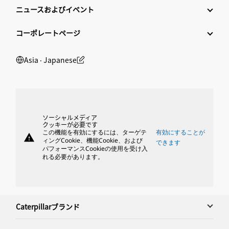
ニュースおよびイベント
コーポレートページ
Asia ‧ Japanese
ソーシャルメディア
クッキーが必要です
この機能を有効にするには、ターゲテ
有効にすることが
warning
ィングCookie、機能Cookie、および
できます
パフォーマンスCookieの使用を受け入
れる必要があります。
Caterpillarブランド