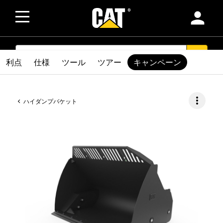
person
SEARCH
search
利点
仕様
ツール
ツアー
キャンペーン
more_vert
ハイダンプバケット