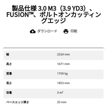
製品仕様 3.0 M3（3.9 YD3）、
FUSION™、ボルトオンカッティン
グエッジ
ダウンロード
印刷
cloud_download
print
幅
2524 mm
高さ
1671 mm
質量
1759 kg
長さ
1853 mm
容量
3 m³
ベースエッジ厚さ
25 mm