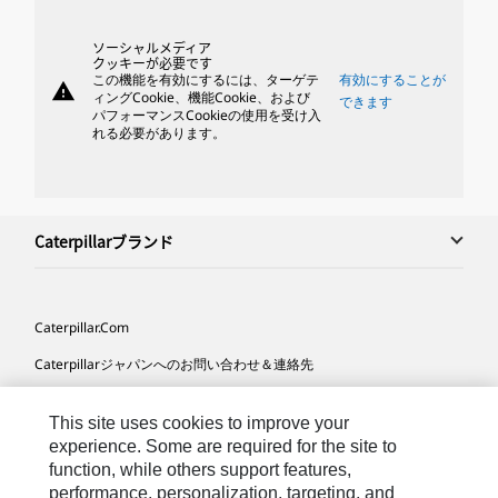
ソーシャルメディア
クッキーが必要です
この機能を有効にするには、ターゲテ
有効にすることが
warning
ィングCookie、機能Cookie、および
できます
パフォーマンスCookieの使用を受け入
れる必要があります。
Caterpillarブランド
Caterpillar.com
Caterpillarジャパンへのお問い合わせ＆連絡先
マイマーケティング情報配信設定
This site uses cookies to improve your
サイト･マップ
experience. Some are required for the site to
function, while others support features,
Cookie Settings
performance, personalization, targeting, and