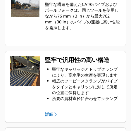
堅牢な構造を備えたCAT®パイプおよび
ポールフォークは、同じツールを使用し
ながら76 mm（3 in）から最大762
mm（30 in）のパイプの運搬に高い性能
を発揮します。
堅牢で汎用性の高い構造
堅牢なキャリッジとトップクランプ
により、高水準の生産を実現します
幅広のツーピースクランプがパイプ
をタインとキャリッジに対して所定
の位置に保持します
所要の資材直径に合わせてクランプ
を配置できます
1本または複数本（同じ直径）を同時
詳細
に輸送できることで生産性が向上し
ます