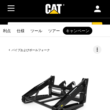
person
SEARCH
search
利点
仕様
ツール
ツアー
キャンペーン
more_vert
パイプおよびポールフォーク