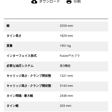
ダウンロード
印刷
cloud_download
print
幅
2559 mm
タイン長さ
1829 mm
質量
1951 kg
インターフェイス形式
Fusion™カプラ
必要な油圧システム
第3機能
キャリッジ高さ - クランプ閉状態
1321 mm
キャリッジ高さ - クランプ開状態
3143 mm
タイン間隔 - 最大幅
2438 mm
タイン幅
203 mm