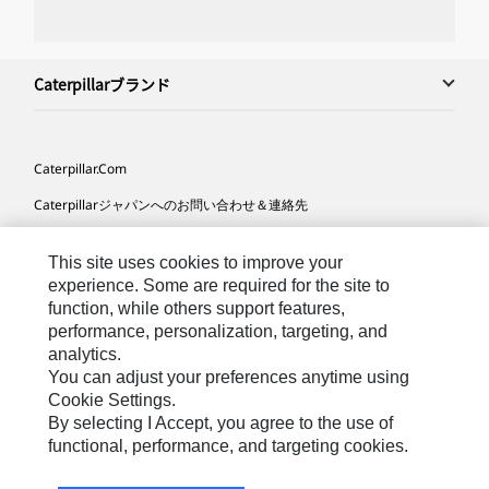
Caterpillarブランド
Caterpillar.com
Caterpillarジャパンへのお問い合わせ＆連絡先
マイマーケティング情報配信設定
This site uses cookies to improve your
サイト･マップ
experience. Some are required for the site to
function, while others support features,
Cookie Settings
performance, personalization, targeting, and
法的事項
analytics.
You can adjust your preferences anytime using
プライバシー
Cookie Settings.
By selecting I Accept, you agree to the use of
functional, performance, and targeting cookies.
Asia-
Caterpillar © 2026. All Rights Reserved. （無断複写･転