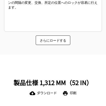
ンの間隔の変更、交換、所定の位置へのロックが容易に行え
ます。
さらにロードする
製品仕様 1,312 MM（52 IN）
ダウンロード
印刷
cloud_download
print