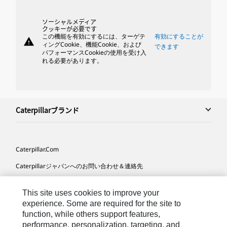
ソーシャルメディア
クッキーが必要です
この機能を有効にするには、ターゲテ
有効にすることが
warning
ィングCookie、機能Cookie、および
できます
パフォーマンスCookieの使用を受け入
れる必要があります。
Caterpillarブランド
Caterpillar.com
Caterpillarジャパンへのお問い合わせ＆連絡先
マイマーケティング情報配信設定
This site uses cookies to improve your
サイト･マップ
experience. Some are required for the site to
function, while others support features,
Cookie Settings
performance, personalization, targeting, and