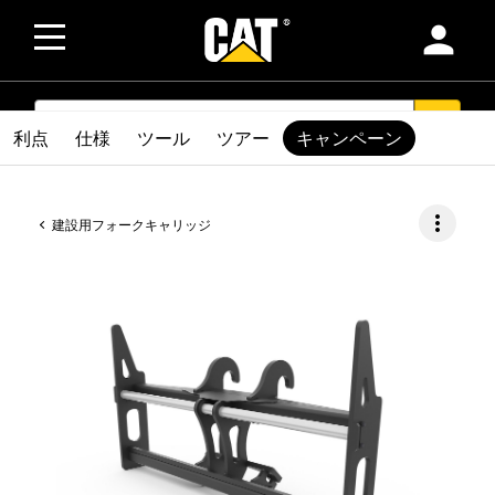
person
SEARCH
search
利点
仕様
ツール
ツアー
キャンペーン
more_vert
建設用フォークキャリッジ