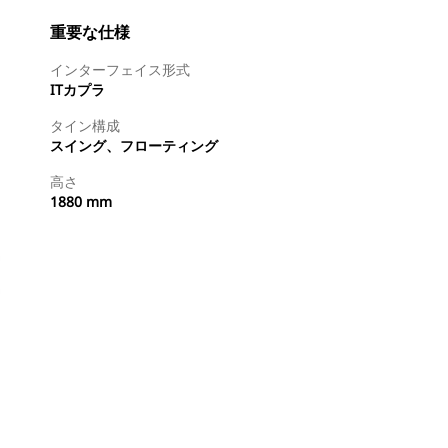
重要な仕様
インターフェイス形式
ITカプラ
タイン構成
スイング、フローティング
高さ
1880 mm
今すぐ購入
国内の販売店に見積りを依頼する