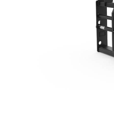
1,702 Mm（67 In）
利
モデルを変更