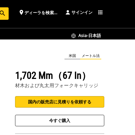
サインイン
place
apps
ディーラを検索する
earch
Asia-日本語
米国
メートル法
1,702 Mm（67 In）
材木および丸太用フォークキャリッジ
国内の販売店に見積りを依頼する
今すぐ購入