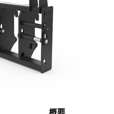
点
仕様
ツール
ツアー
キャンペーン
概要