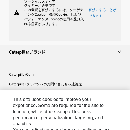
ソーシャルメディア
クッキーが必要です
この機能を有効にするには、ターゲテ
有効にすることが
warning
ィングCookie、機能Cookie、および
できます
パフォーマンスCookieの使用を受け入
れる必要があります。
Caterpillarブランド
Caterpillar.com
Caterpillarジャパンへのお問い合わせ＆連絡先
マイマーケティング情報配信設定
This site uses cookies to improve your
サイト･マップ
experience. Some are required for the site to
function, while others support features,
Cookie Settings
performance, personalization, targeting, and
法的事項
analytics.
You can adjust your preferences anytime using