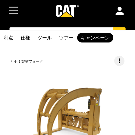
person
SEARCH
search
利点
仕様
ツール
ツアー
キャンペーン
more_vert
セミ製材フォーク