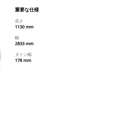
重要な仕様
高さ
1130 mm
幅
2833 mm
タイン幅
178 mm
ディーラを検索する
国内の販売店に見積りを依頼する