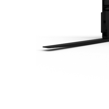
1,219 Mm（48 In）
利
モデルを変更