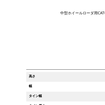
中型ホイールローダ用CA
高さ
幅
タイン幅