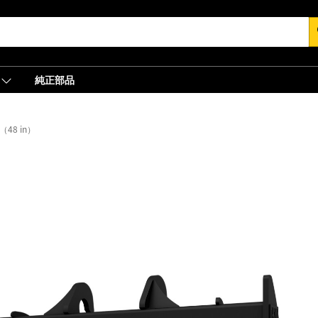
s
純正部品
m（48 in）