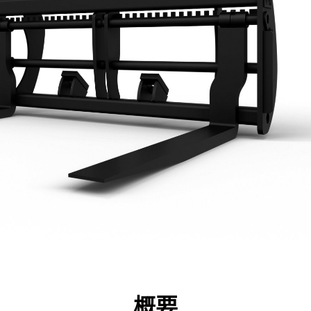
点
仕様
ツール
ツアー
キャンペーン
概要