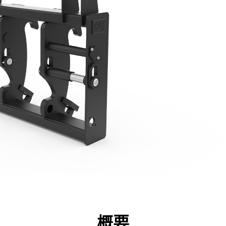
点
仕様
ツール
ツアー
キャンペーン
概要