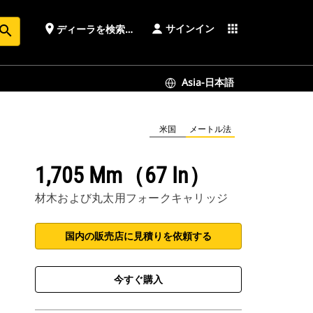
サインイン
place
apps
ディーラを検索する
earch
Asia-日本語
米国
メートル法
1,705 Mm（67 In）
材木および丸太用フォークキャリッジ
国内の販売店に見積りを依頼する
今すぐ購入