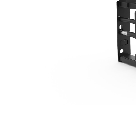
1,705 Mm（67 In）
利
モデルを変更