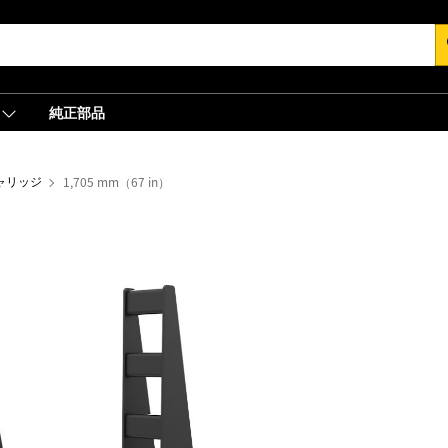
s
純正部品
ャリッジ
1,705 mm（67 in）