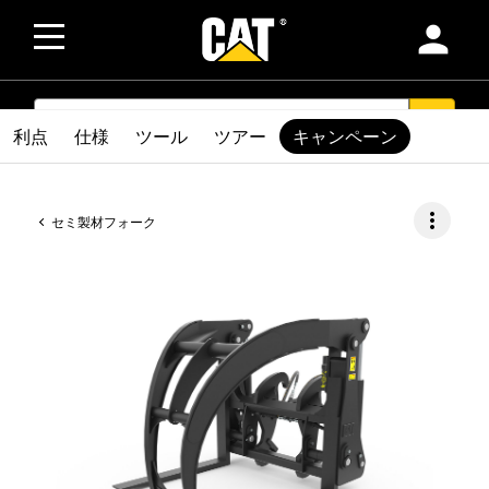
person
SEARCH
search
利点
仕様
ツール
ツアー
キャンペーン
more_vert
セミ製材フォーク