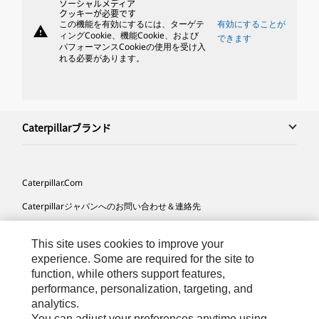
ソーシャルメディア
クッキーが必要です
この機能を有効にするには、ターゲテ
有効にすることが
warning
ィングCookie、機能Cookie、および
できます
パフォーマンスCookieの使用を受け入
れる必要があります。
Caterpillarブランド
Caterpillar.com
Caterpillarジャパンへのお問い合わせ＆連絡先
マイマーケティング情報配信設定
This site uses cookies to improve your
サイト･マップ
experience. Some are required for the site to
function, while others support features,
Cookie Settings
performance, personalization, targeting, and
法的事項
analytics.
You can adjust your preferences anytime using