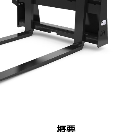
点
仕様
ツール
ツアー
キャンペーン
概要