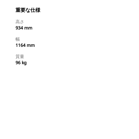
重要な仕様
高さ
934 mm
幅
1164 mm
質量
96 kg
今すぐ購入
国内の販売店に見積りを依頼する