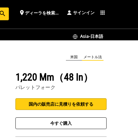
サインイン
place
apps
ディーラを検索する
earch
Asia-日本語
米国
メートル法
1,220 Mm（48 In）
パレットフォーク
国内の販売店に見積りを依頼する
今すぐ購入