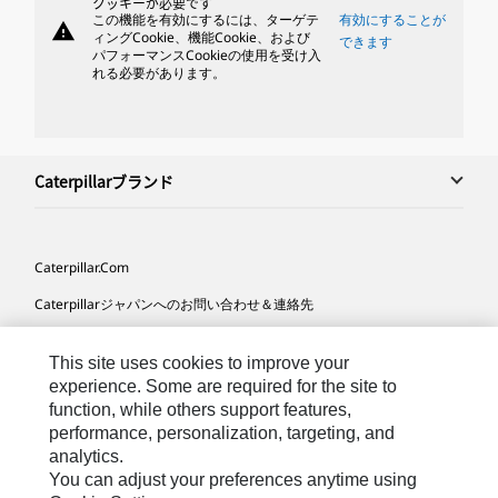
クッキーが必要です
この機能を有効にするには、ターゲテ
有効にすることが
warning
ィングCookie、機能Cookie、および
できます
パフォーマンスCookieの使用を受け入
れる必要があります。
Caterpillarブランド
Caterpillar.com
Caterpillarジャパンへのお問い合わせ＆連絡先
マイマーケティング情報配信設定
This site uses cookies to improve your
サイト･マップ
experience. Some are required for the site to
function, while others support features,
Cookie Settings
performance, personalization, targeting, and
法的事項
analytics.
You can adjust your preferences anytime using
プライバシー