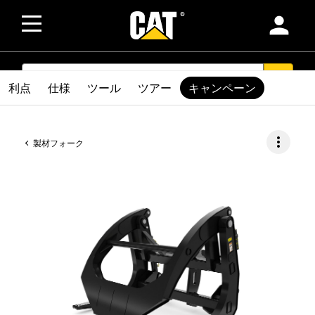
person
SEARCH
search
利点
仕様
ツール
ツアー
キャンペーン
more_vert
製材フォーク