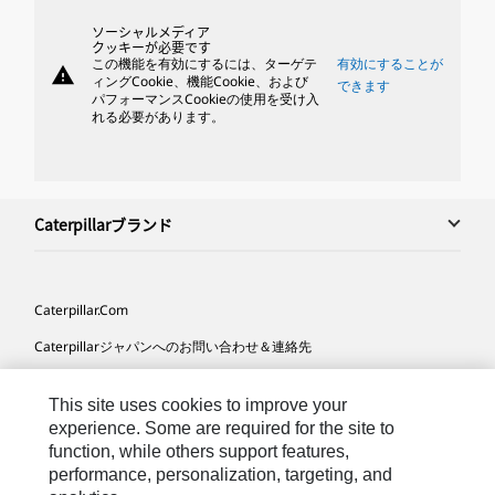
ソーシャルメディア
クッキーが必要です
この機能を有効にするには、ターゲテ
有効にすることが
warning
ィングCookie、機能Cookie、および
できます
パフォーマンスCookieの使用を受け入
れる必要があります。
Caterpillarブランド
Caterpillar.com
Caterpillarジャパンへのお問い合わせ＆連絡先
マイマーケティング情報配信設定
This site uses cookies to improve your
サイト･マップ
experience. Some are required for the site to
function, while others support features,
Cookie Settings
performance, personalization, targeting, and
法的事項