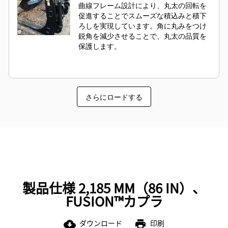
曲線フレーム設計により、丸太の回転を
促進することでスムーズな積込みと積下
ろしを実現しています。角に丸みをつけ
鋭角を減少させることで、丸太の品質を
保護します。
さらにロードする
製品仕様 2,185 MM（86 IN）、
FUSION™カプラ
ダウンロード
印刷
cloud_download
print