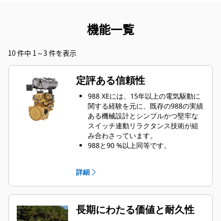
機能一覧
10 件中 1～3 件を表示
定評ある信頼性
988 XEには、15年以上の電気駆動に
関する経験を元に、既存の988の実績
ある機械設計とシンプルかつ堅牢な
スイッチ連動リラクタンス技術が組
み合わさっています。
988と90 %以上同等です。
従来のトルクコンバータおよび機械
式トランスミッションシステムより
詳細
も可動部品が少なくなっています。
電動機器が固定、密閉、液体冷却さ
れることで、最も過酷な条件下での
耐久性を最大限に向上させていま
長期にわたる価値と耐久性
す。