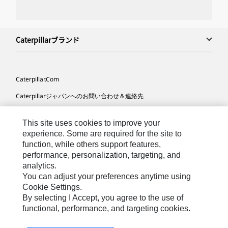
Caterpillarブランド
Caterpillar.com
Caterpillarジャパンへのお問い合わせ＆連絡先
マイマーケティング情報配信設定
This site uses cookies to improve your
サイト･マップ
experience. Some are required for the site to
function, while others support features,
Cookie Settings
performance, personalization, targeting, and
法的事項
analytics.
You can adjust your preferences anytime using
プライバシー
Cookie Settings.
By selecting I Accept, you agree to the use of
functional, performance, and targeting cookies.
Asia-
Caterpillar © 2026. All Rights Reserved. （無断複写･転