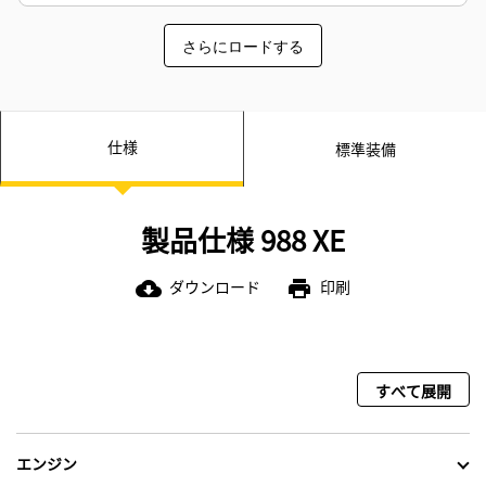
ッドコントロール（STIC™）により
最大限の応答性を実現します。
さらにロードする
便利で応答性が高い電気油圧式コン
トロールでオペレータの生産性向上
に寄与します。
優れた掘削能力、バケットフィルフ
ァクターの向上、および掘削時間の
仕様
標準装備
短縮を実現します。
リンケージ上部の視認性が向上して
います。
製品仕様 988 XE
ダウンロード
印刷
cloud_download
print
すべて展開
エンジン