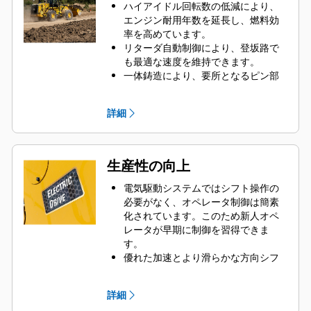
強化されたパワーと操作性により、
ハイアイドル回転数の低減により、
さらに多くのマテリアルを効率的に
エンジン耐用年数を延長し、燃料効
移動します。
率を高めています。
CAT C18エンジンは、最も過酷な用途
リターダ自動制御により、登坂路で
に対応しています。
も最適な速度を維持できます。
先進的なフィルタシステムにより、
一体鋳造により、要所となるピン部
油圧システムの性能と信頼性を向上
のフロントリンケージ強度を高めて
させます。
います。
詳細
ねじり衝撃やねじり力に耐えられる
ように、リアフレームは箱型断面構
造となっています。
過酷な作業条件と複数のライフサイ
生産性の向上
クルに耐える堅牢な構造を備えてい
ます。
電気駆動システムではシフト操作の
ダイナミックブレーキにより、単一
必要がなく、オペレータ制御は簡素
ペダルモードで運転中、ブレーキ耐
化されています。このため新人オペ
用年数を延長できます。
レータが早期に制御を習得できま
す。
優れた加速とより滑らかな方向シフ
トを実現し、走行時間を短縮しま
す。
詳細
ステアリングおよびインテグレーテ