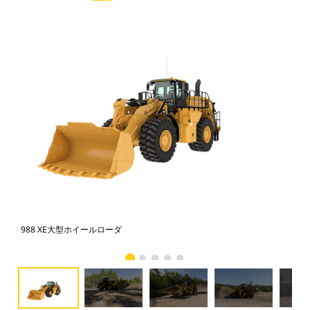
988 XE大型ホイールローダ
98