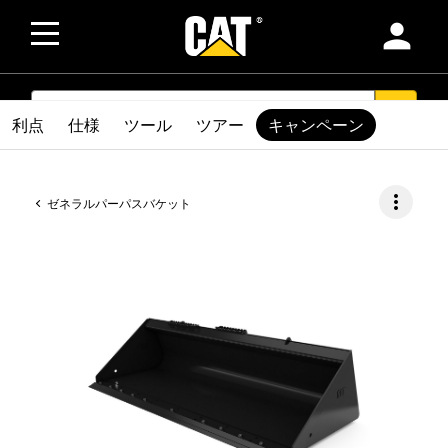
person
SEARCH
search
利点
仕様
ツール
ツアー
キャンペーン
more_vert
ゼネラルパーパスバケット