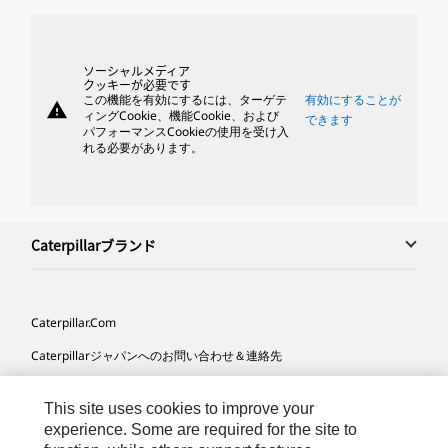
ソーシャルメディア
クッキーが必要です
この機能を有効にするには、ターゲテ
有効にすることが
warning
ィングCookie、機能Cookie、および
できます
パフォーマンスCookieの使用を受け入
れる必要があります。
Caterpillarブランド
Caterpillar.com
Caterpillarジャパンへのお問い合わせ＆連絡先
マイマーケティング情報配信設定
This site uses cookies to improve your
サイト･マップ
experience. Some are required for the site to