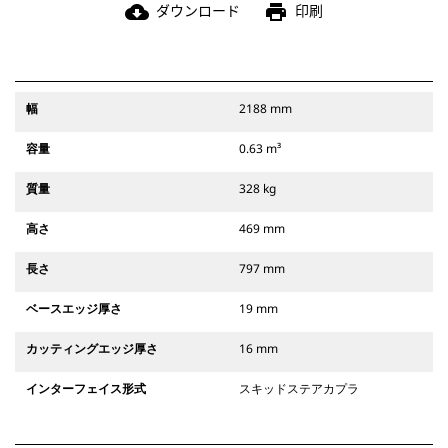
ダウンロード
印刷
cloud_download
print
幅
2188 mm
容量
0.63 m³
質量
328 kg
高さ
469 mm
長さ
797 mm
ベースエッジ厚さ
19 mm
カッティングエッジ厚さ
16 mm
インターフェイス形式
スキッドステアカプラ