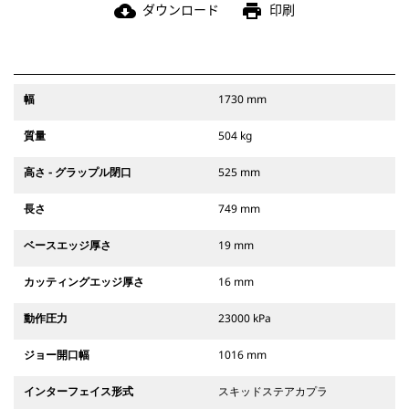
ダウンロード
印刷
cloud_download
print
幅
1730 mm
質量
504 kg
高さ - グラップル閉口
525 mm
長さ
749 mm
ベースエッジ厚さ
19 mm
カッティングエッジ厚さ
16 mm
動作圧力
23000 kPa
ジョー開口幅
1016 mm
インターフェイス形式
スキッドステアカプラ