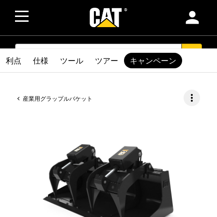
person
SEARCH
search
利点
仕様
ツール
ツアー
キャンペーン
more_vert
産業用グラップルバケット