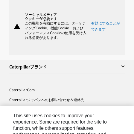
ソーシャルメディア
クッキーが必要です
この機能を有効にするには、ターゲテ
有効にすることが
warning
ィングCookie、機能Cookie、および
できます
パフォーマンスCookieの使用を受け入
れる必要があります。
Caterpillarブランド
Caterpillar.com
Caterpillarジャパンへのお問い合わせ＆連絡先
マイマーケティング情報配信設定
This site uses cookies to improve your
サイト･マップ
experience. Some are required for the site to
function, while others support features,
Cookie Settings