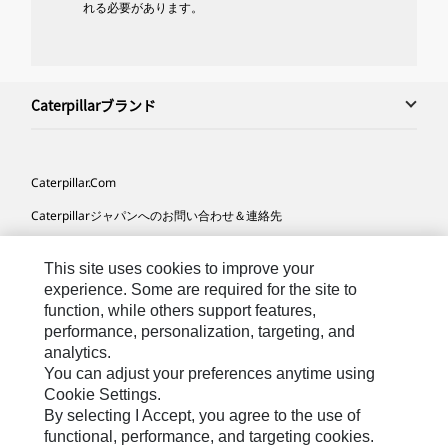
れる必要があります。
Caterpillarブランド
Caterpillar.com
Caterpillarジャパンへのお問い合わせ＆連絡先
マイマーケティング情報配信設定
This site uses cookies to improve your
サイト･マップ
experience. Some are required for the site to
function, while others support features,
Cookie Settings
performance, personalization, targeting, and
法的事項
analytics.
You can adjust your preferences anytime using
プライバシー
Cookie Settings.
By selecting I Accept, you agree to the use of
functional, performance, and targeting cookies.