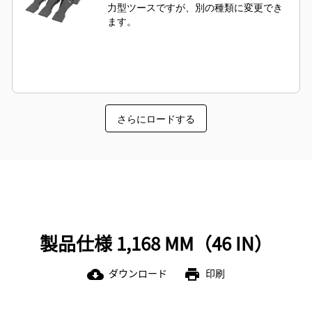
力型ツースですが、別の種類に変更でき
ます。
さらにロードする
製品仕様 1,168 MM（46 IN）
ダウンロード
印刷
cloud_download
print