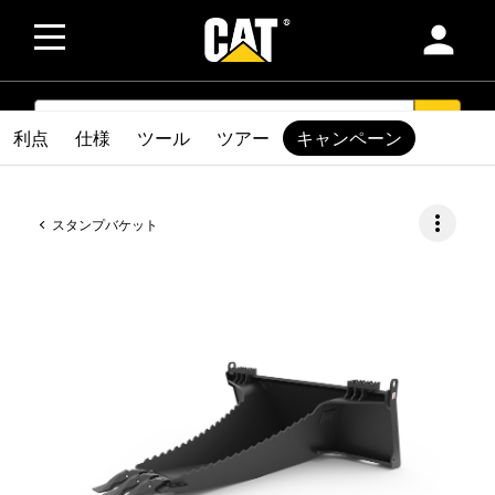
person
SEARCH
search
利点
仕様
ツール
ツアー
キャンペーン
more_vert
スタンプバケット