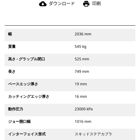
ダウンロード
印刷
cloud_download
print
幅
2036 mm
質量
545 kg
高さ - グラップル閉口
525 mm
長さ
749 mm
ベースエッジ厚さ
19 mm
カッティングエッジ厚さ
16 mm
動作圧力
23000 kPa
ジョー開口幅
1016 mm
インターフェイス形式
スキッドステアカプラ