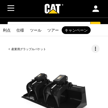
person
SEARCH
search
利点
仕様
ツール
ツアー
キャンペーン
more_vert
産業用グラップルバケット