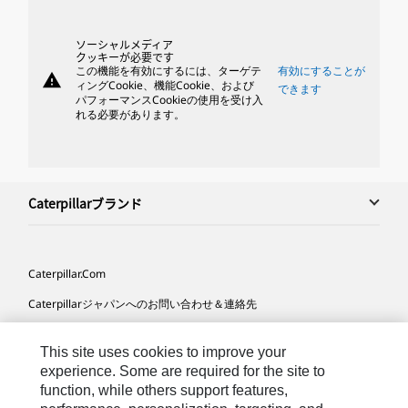
ソーシャルメディア
クッキーが必要です
この機能を有効にするには、ターゲテ
有効にすることが
warning
ィングCookie、機能Cookie、および
できます
パフォーマンスCookieの使用を受け入
れる必要があります。
Caterpillarブランド
Caterpillar.com
Caterpillarジャパンへのお問い合わせ＆連絡先
マイマーケティング情報配信設定
This site uses cookies to improve your
サイト･マップ
experience. Some are required for the site to
function, while others support features,
Cookie Settings