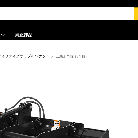
s
純正部品
ティリティグラップルバケット
1,883 mm（74 in）