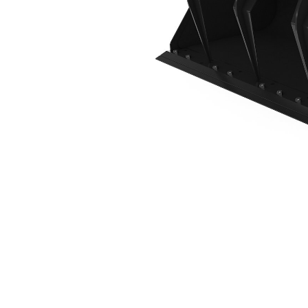
1,883 Mm（74 In）
利
モデルを変更