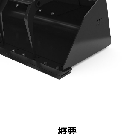
点
仕様
ツール
ツアー
キャンペーン
概要