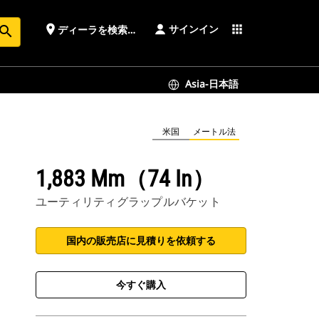
サインイン
place
apps
ディーラを検索する
earch
Asia-日本語
米国
メートル法
1,883 Mm（74 In）
ユーティリティグラップルバケット
国内の販売店に見積りを依頼する
今すぐ購入