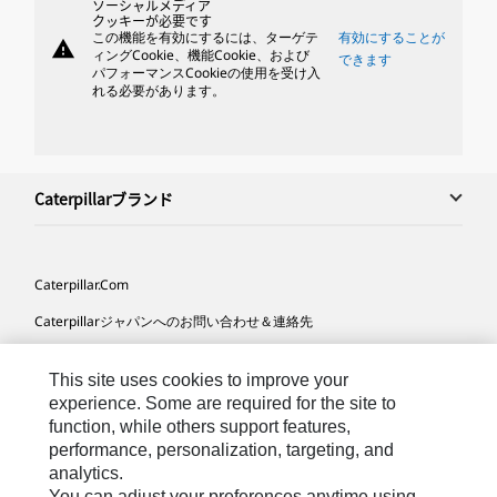
ソーシャルメディア
クッキーが必要です
この機能を有効にするには、ターゲテ
有効にすることが
warning
ィングCookie、機能Cookie、および
できます
パフォーマンスCookieの使用を受け入
れる必要があります。
Caterpillarブランド
Caterpillar.com
Caterpillarジャパンへのお問い合わせ＆連絡先
マイマーケティング情報配信設定
This site uses cookies to improve your
サイト･マップ
experience. Some are required for the site to
function, while others support features,
Cookie Settings
performance, personalization, targeting, and
法的事項
analytics.
You can adjust your preferences anytime using