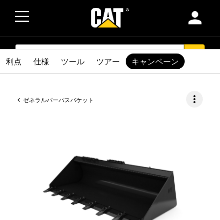
person
SEARCH
search
利点
仕様
ツール
ツアー
キャンペーン
more_vert
ゼネラルパーパスバケット