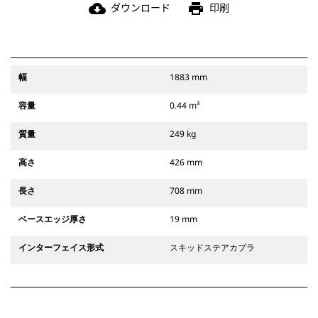
ダウンロード
印刷
cloud_download
print
幅
1883 mm
容量
0.44 m³
質量
249 kg
高さ
426 mm
長さ
708 mm
ベースエッジ厚さ
19 mm
インターフェイス形式
スキッドステアカプラ