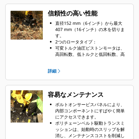
信頼性の高い性能
直径152 mm（6インチ）から最大
407 mm（16インチ）の木を切りま
す。
2つのロータタイプ：
可変トルク油圧ピストンモータは、
高回転数、低トルクと低回転数、高
トルクの間でシフトし、必要なとき
に回転数を出し、パワーが重要なと
詳細
きにパワーを与えます。
ブラケットを使用すると、マルチャ
ーを各サイズクラス内のさまざまな
油圧ショベルに取り付けることがで
容易なメンテナンス
きます。
千鳥状の歯の設計により、失速と干
ボルトオンサービスパネルにより、
渉を軽減します。
内部コンポーネントにすばやく簡単
マルチャーティースオプションは、
にアクセスできます。
用途と最終的な材料サイズの好みに
ポリチェーンベルト駆動トランスミ
よって異なります：
ッションは、始動時のスリップを解
硬化されたカウンターブレードによ
消し、メンテナンスコストを削減し