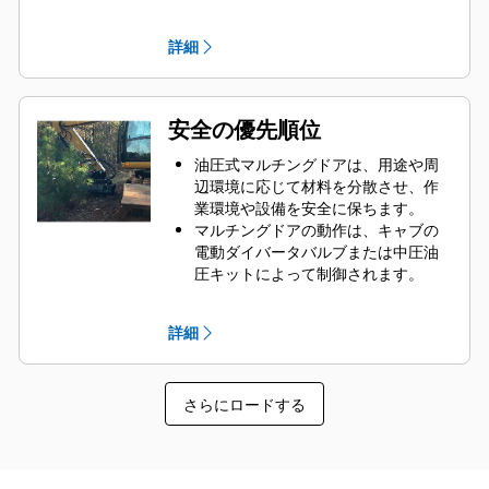
り、仕上げ材のサイズが小さくな
ます。
り、堆肥化の速度が向上します。
モータはフレームに統合され、落下
詳細
する粉塵からのほこり、損傷、衝撃
からモータを保護します。
アクセスボルトをパネルに引き込
み、粉塵から保護して、サービスパ
安全の優先順位
ネルを確実に保護します。
現場で交換可能な摩耗部品を使用し
油圧式マルチングドアは、用途や周
て、より迅速に業務に復帰できま
辺環境に応じて材料を分散させ、作
す。
業環境や設備を安全に保ちます。
マルチングドアの動作は、キャブの
電動ダイバータバルブまたは中圧油
圧キットによって制御されます。
流量制御バルブは、モータを過度の
流量から保護します。
詳細
アースレベルのプライマリグリース
ポイントにより、日常的なメンテナ
ンスを行う際に安全に使用できま
さらにロードする
す。
ボルトオン、交換可能なスキッドに
より、マルチャーが地面に入った
り、摩耗や損傷を促進する材料にな