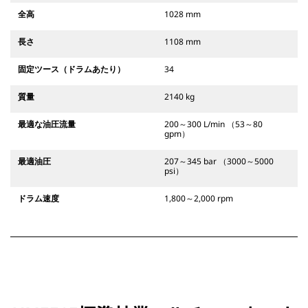
全高
1028 mm
長さ
1108 mm
固定ツース（ドラムあたり）
34
質量
2140 kg
最適な油圧流量
200～300 L/min （53～80
gpm）
最適油圧
207～345 bar （3000～5000
psi）
ドラム速度
1,800～2,000 rpm