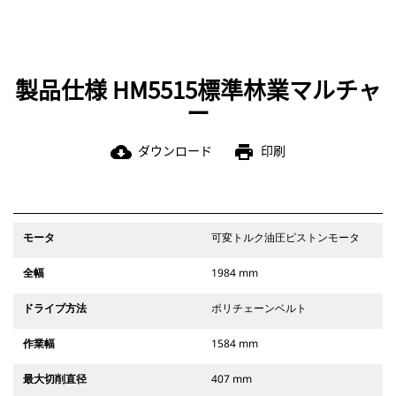
ることを防ぎます。
製品仕様 HM5515標準林業マルチャ
ー
ダウンロード
印刷
cloud_download
print
モータ
可変トルク油圧ピストンモータ
全幅
1984 mm
ドライブ方法
ポリチェーンベルト
作業幅
1584 mm
最大切削直径
407 mm