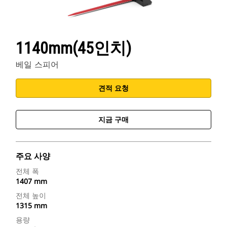
1140mm(45인치)
베일 스피어
견적 요청
지금 구매
주요 사양
전체 폭
1407 mm
전체 높이
1315 mm
용량