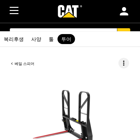
person
SEARCH
search
복리후생
사양
툴
투어
more_vert
베일 스피어