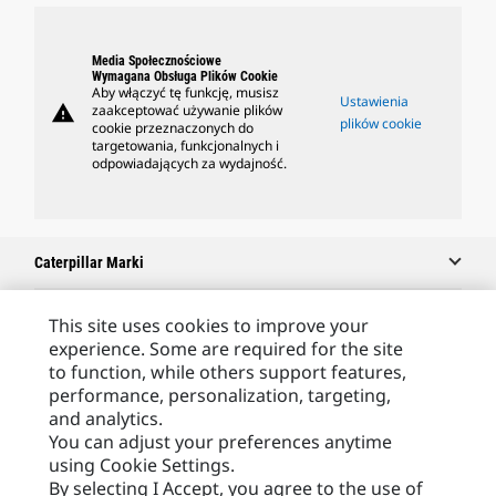
Media Społecznościowe
Wymagana Obsługa Plików Cookie
Aby włączyć tę funkcję, musisz
Ustawienia
warning
zaakceptować używanie plików
plików cookie
cookie przeznaczonych do
targetowania, funkcjonalnych i
odpowiadających za wydajność.
Caterpillar Marki
This site uses cookies to improve your
experience. Some are required for the site
Caterpillar.com
to function, while others support features,
Caterpillar Kontakt
performance, personalization, targeting,
and analytics.
Caterpillar Kontakt
You can adjust your preferences anytime
Moje Preferencje Marketingowe
using Cookie Settings.
By selecting I Accept, you agree to the use of
Site Map