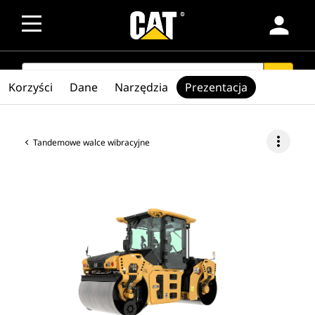
person
SEARCH
search
Korzyści
Dane
Narzędzia
Prezentacja
more_vert
Tandemowe walce wibracyjne