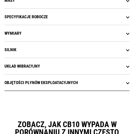
MASY
czasowego natrysku wody oraz
trybu natrysku wody.
Opcje zarządzania krawędziami
SPECYFIKACJE ROBOCZE
obejmują koło tnące krawędzie,
które pionowo tnie asfalt,
WYMIARY
ułatwiając jego usuwanie i
dopasowanie połączeń, podczas
gdy opcje fazowania zapewniają
SILNIK
krawędzie o nachylonych
profilach.
Opcje podziału bębna na część
UKŁAD WIBRACYJNY
przednią i tylną upraszczają
manewrowanie w ciasnych
miejscach. Przy skręcaniu część
OBJĘTOŚCI PŁYNÓW EKSPLOATACYJNYCH
zewnętrzna bębna obraca się
szybciej niż część wewnętrzna,
zapobiegając rozdzieraniu i
fałdowaniu się asfaltu.
ZOBACZ, JAK CB10 WYPADA W
PORÓWNANIU Z INNYMI CZĘSTO