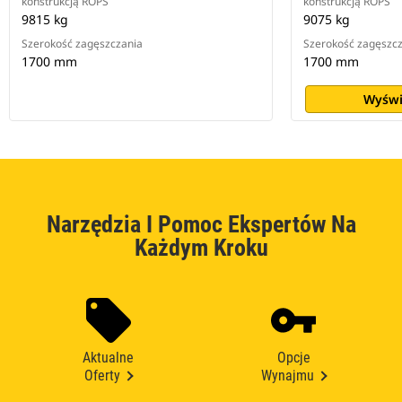
konstrukcją ROPS
konstrukcją ROPS
9815 kg
9075 kg
Szerokość zagęszczania
Szerokość zagęszc
1700 mm
1700 mm
Wyświ
Narzędzia I Pomoc Ekspertów Na
Każdym Kroku
Aktualne
Opcje
Oferty
Wynajmu