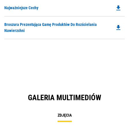
file_download
Do
Najważniejsze Cechy
P
O
Do
Broszura Prezentująca Gamę Produktów Do Rozściełania
in
file_download
P
Nawierzchni
a
O
N
in
Ta
a
N
Ta
GALERIA MULTIMEDIÓW
ZDJĘCIA