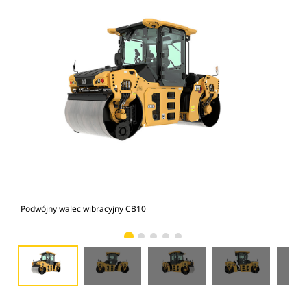
Podwójny walec wibracyjny CB10
Pod