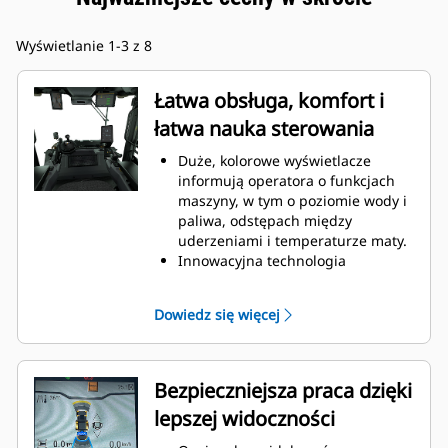
Wyświetlanie 1-3 z 8
Łatwa obsługa, komfort i
łatwa nauka sterowania
Duże, kolorowe wyświetlacze
informują operatora o funkcjach
maszyny, w tym o poziomie wody i
paliwa, odstępach między
uderzeniami i temperaturze maty.
Innowacyjna technologia
kierowania ręcznego zapewnia
precyzyjną kontrolę i dobrą
Dowiedz się więcej
widoczność do przodu.
Wielofunkcyjny uchwyt napędu
umożliwia łatwą aktywację układu
wibracyjnego, natrysku wody i
Bezpieczniejsza praca dzięki
opcjonalnego przesunięcia bębna.
lepszej widoczności
Funkcje maszyny ze wskaźnikami
LED zostały niezależnie