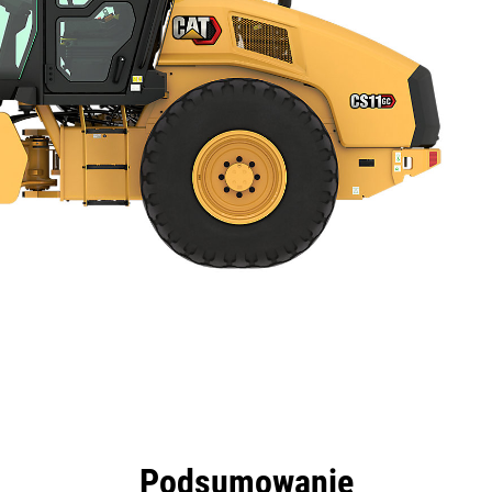
zyści
Dane
Narzędzia
Prezentacja
Podsumowanie