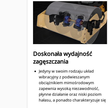
jałowym wyłącza maszynę po upływie
zaprogramowanego czasu pracy na
biegu jałowym, aby nie spalać paliwa
bez potrzeby.
Doskonała wydajność
zagęszczania
Jedyny w swoim rodzaju układ
wibracyjny z podwieszanym
obciążnikiem mimośrodowym
zapewnia wysoką niezawodność,
płynne działanie oraz niski poziom
hałasu, a ponadto charakteryzuje się
okresem międzyobsługowym