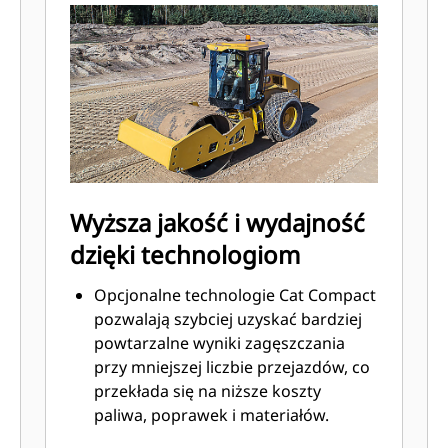
zapewnić komfort pracy przez cały
dzień.
Operatorzy są chronieni przed
czynnikami atmosferycznymi przez
montowane standardowo
zadaszenie ROPS/FOPS lub
opcjonalną, klimatyzowaną kabinę
ROPS/FOPS ze szklanymi oknami
mocowanymi na zawiasach.
Wyższa jakość i wydajność
Aby zwiększyć komfort operatora,
dzięki technologiom
kabinę można wyposażyć w fotel
Deluxe z wysokim oparciem i
Opcjonalne technologie Cat Compact
zawieszeniem pneumatycznym.
pozwalają szybciej uzyskać bardziej
powtarzalne wyniki zagęszczania
przy mniejszej liczbie przejazdów, co
przekłada się na niższe koszty
paliwa, poprawek i materiałów.
Wyjątkowa technologia stopnia