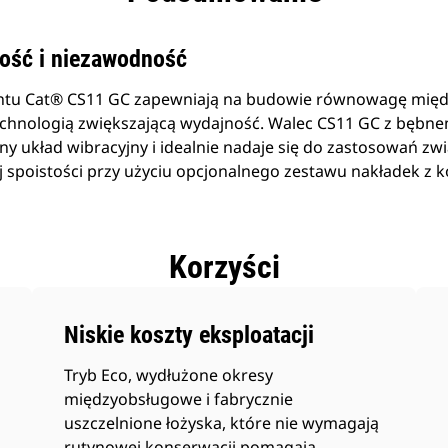
ość i niezawodność
ntu Cat® CS11 GC zapewniają na budowie równowagę międz
technologią zwiększającą wydajność. Walec CS11 GC z bębne
 układ wibracyjny i idealnie nadaje się do zastosowań zw
ej spoistości przy użyciu opcjonalnego zestawu nakładek z k
Korzyści
Niskie koszty eksploatacji
Tryb Eco, wydłużone okresy
międzyobsługowe i fabrycznie
uszczelnione łożyska, które nie wymagają
rutynowej konserwacji pomagają