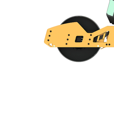
CS11 GC
Kor
Zmień model