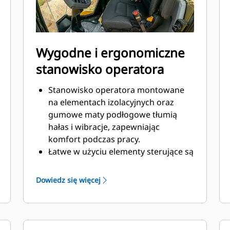
Wygodne i ergonomiczne
stanowisko operatora
Stanowisko operatora montowane
na elementach izolacyjnych oraz
gumowe maty podłogowe tłumią
hałas i wibracje, zapewniając
komfort podczas pracy.
Łatwe w użyciu elementy sterujące są
zgrupowane według realizowanych
przez nie funkcji, a duży wyświetlacz
Dowiedz się więcej
informuje operatorów o sprawności
maszyny.
Fotel, podłokietniki i kolumnę
kierownicy można regulować, aby