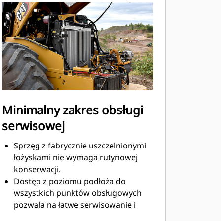
zwiększając bezpieczeństwo i
zapewniając operatorowi większą
kontrolę.
Opcjonalny, wbudowany w fotel
czujnik obecności operatora oraz
przełącznik pasa bezpieczeństwa.
Minimalny zakres obsługi
serwisowej
Sprzęg z fabrycznie uszczelnionymi
łożyskami nie wymaga rutynowej
konserwacji.
Dostęp z poziomu podłoża do
wszystkich punktów obsługowych
pozwala na łatwe serwisowanie i
pobieranie próbek płynów.