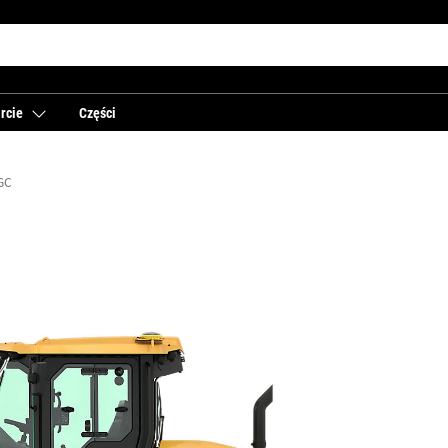
rcie
Części
GC