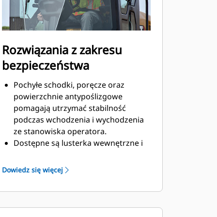
Rozwiązania z zakresu
bezpieczeństwa
Pochyłe schodki, poręcze oraz
powierzchnie antypoślizgowe
pomagają utrzymać stabilność
podczas wchodzenia i wychodzenia
ze stanowiska operatora.
Dostępne są lusterka wewnętrzne i
zewnętrzne zapewniające
operatorowi dobrą widoczność
Dowiedz się więcej
miejsca pracy.
Opcjonalna tylna kamera z dużym,
kolorowym wyświetlaczem
dotykowym poprawia widoczność,