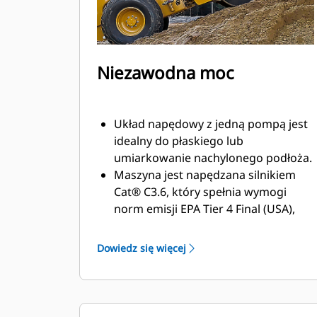
Niezawodna moc
Układ napędowy z jedną pompą jest
idealny do płaskiego lub
umiarkowanie nachylonego podłoża.
Maszyna jest napędzana silnikiem
Cat® C3.6, który spełnia wymogi
norm emisji EPA Tier 4 Final (USA),
Stage V (UE), Stage V (Korea) i normy
japońskiej z 2014 r.
Dowiedz się więcej
Tryb Eco ogranicza prędkość
obrotową silnika, aby zmniejszyć
zużycie paliwa.
Regulator czasu pracy na biegu