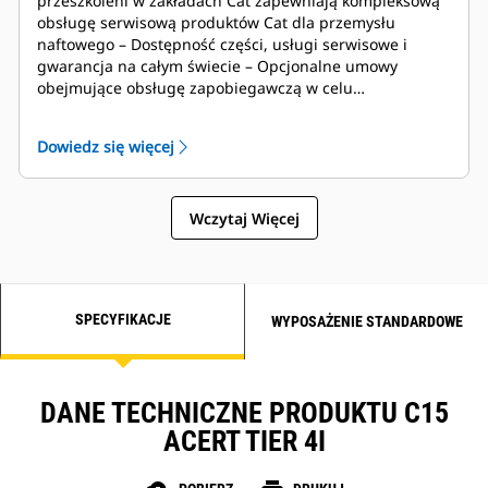
przeszkoleni w zakładach Cat zapewniają kompleksową
obsługę serwisową produktów Cat dla przemysłu
naftowego – Dostępność części, usługi serwisowe i
gwarancja na całym świecie – Opcjonalne umowy
obejmujące obsługę zapobiegawczą w celu
zapobiegania usterkom – Program SOSSM umożliwia
porównanie próbek oleju i cieczy chłodzącej z normami
Dowiedz się więcej
wyznaczonymi przez firmę Caterpillar, pozwalając
określić: stan wewnętrznych elementów silnika,
obecność niepożądanych płynów, obecność produktów
Wczytaj Więcej
ubocznych spalania, częstotliwość wymiany oleju dla
konkretnego obszaru
SPECYFIKACJE
WYPOSAŻENIE STANDARDOWE
DANE TECHNICZNE PRODUKTU C15
ACERT TIER 4I