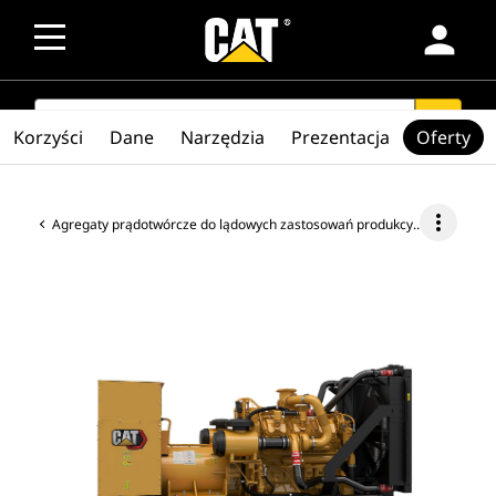
person
SEARCH
search
Korzyści
Dane
Narzędzia
Prezentacja
Oferty
more_vert
Agregaty prądotwórcze do lądowych zastosowań produkcyjnych