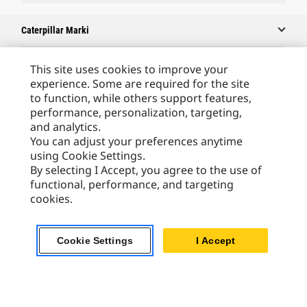
Caterpillar Marki
This site uses cookies to improve your
experience. Some are required for the site
Caterpillar.com
to function, while others support features,
Caterpillar Kontakt
performance, personalization, targeting,
and analytics.
Caterpillar Kontakt
You can adjust your preferences anytime
Moje Preferencje Marketingowe
using Cookie Settings.
By selecting I Accept, you agree to the use of
Site Map
functional, performance, and targeting
Cookie Settings
cookies.
Legal
Cookie Settings
I Accept
Privacy
Europe - Polish
© 2026 Caterpillar. Wszelkie prawa zastrzeżone.