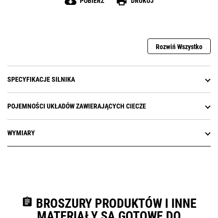
cloud_download
print
POBIERZ
DRUKUJ
Rozwiń Wszystko
SPECYFIKACJE SILNIKA
POJEMNOŚCI UKŁADÓW ZAWIERAJĄCYCH CIECZE
WYMIARY
assignment
BROSZURY PRODUKTÓW I INNE
MATERIAŁY SĄ GOTOWE DO