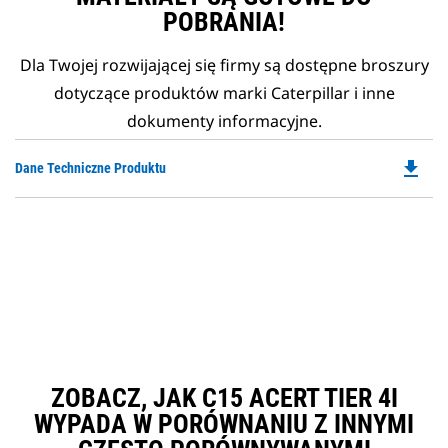
POBRANIA!
Dla Twojej rozwijającej się firmy są dostępne broszury
dotyczące produktów marki Caterpillar i inne
dokumenty informacyjne.
file_download
Do
Dane Techniczne Produktu
P
O
in
a
N
Ta
ZOBACZ, JAK C15 ACERT TIER 4I
WYPADA W PORÓWNANIU Z INNYMI