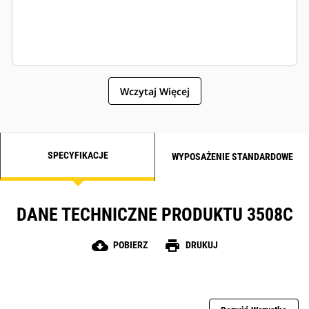
Wczytaj Więcej
SPECYFIKACJE
WYPOSAŻENIE STANDARDOWE
DANE TECHNICZNE PRODUKTU 3508C
cloud_download
print
POBIERZ
DRUKUJ