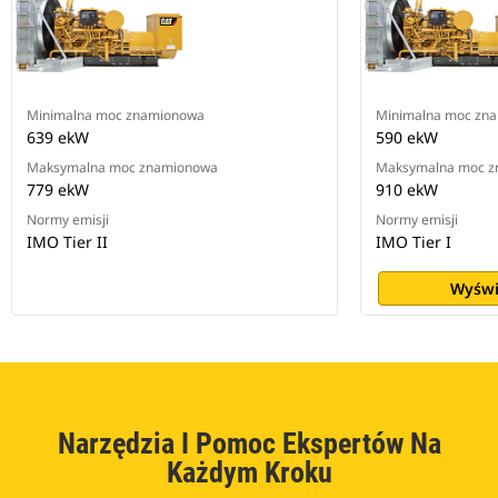
Minimalna moc znamionowa
Minimalna moc zn
639 ekW
590 ekW
Maksymalna moc znamionowa
Maksymalna moc 
779 ekW
910 ekW
Normy emisji
Normy emisji
IMO Tier II
IMO Tier I
Wyświ
Narzędzia I Pomoc Ekspertów Na
Każdym Kroku