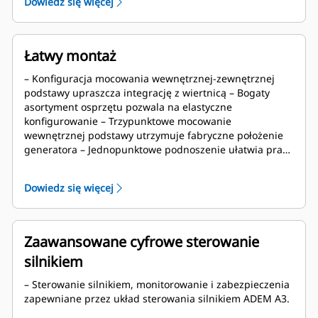
Dowiedz się więcej
na dużych wysokościach nad poziomem morza – Długi
okres między remontami potwierdzony podczas
użytkowania na polach naftowych – Najważniejsze
elementy silnika zaprojektowano z myślą o regeneracji i
Łatwy montaż
ponownym wykorzystaniu podczas remontu
– Konfiguracja mocowania wewnętrznej-zewnętrznej
podstawy upraszcza integrację z wiertnicą – Bogaty
asortyment osprzętu pozwala na elastyczne
konfigurowanie – Trzypunktowe mocowanie
wewnętrznej podstawy utrzymuje fabryczne położenie
generatora – Jednopunktowe podnoszenie ułatwia prace
montażowe
Dowiedz się więcej
Zaawansowane cyfrowe sterowanie
silnikiem
– Sterowanie silnikiem, monitorowanie i zabezpieczenia
zapewniane przez układ sterowania silnikiem ADEM A3.