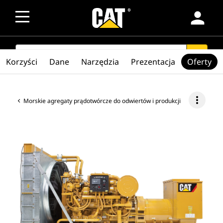
person
SEARCH
search
Korzyści
Dane
Narzędzia
Prezentacja
Oferty
more_vert
Morskie agregaty prądotwórcze do odwiertów i produkcji