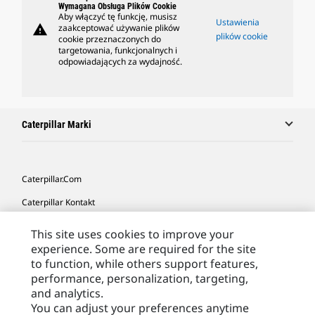
Wymagana Obsługa Plików Cookie
Aby włączyć tę funkcję, musisz
Ustawienia
warning
zaakceptować używanie plików
plików cookie
cookie przeznaczonych do
targetowania, funkcjonalnych i
odpowiadających za wydajność.
Caterpillar Marki
Caterpillar.com
Caterpillar Kontakt
Caterpillar Kontakt
This site uses cookies to improve your
experience. Some are required for the site
Moje Preferencje Marketingowe
to function, while others support features,
Site Map
performance, personalization, targeting,
and analytics.
Cookie Settings
You can adjust your preferences anytime