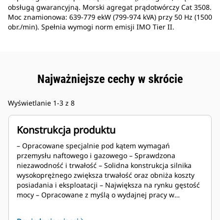
obsługą gwarancyjną. Morski agregat prądotwórczy Cat 3508.
Moc znamionowa: 639-779 ekW (799-974 kVA) przy 50 Hz (1500
obr./min). Spełnia wymogi norm emisji IMO Tier II.
Najważniejsze cechy w skrócie
Wyświetlanie 1-3 z 8
Konstrukcja produktu
– Opracowane specjalnie pod kątem wymagań
przemysłu naftowego i gazowego – Sprawdzona
niezawodność i trwałość – Solidna konstrukcja silnika
wysokoprężnego zwiększa trwałość oraz obniża koszty
posiadania i eksploatacji – Największa na rynku gęstość
mocy – Opracowane z myślą o wydajnej pracy w
warunkach panujących na polach naftowych, w tym o
zastosowaniach przy wysokiej temperaturze otoczenia i