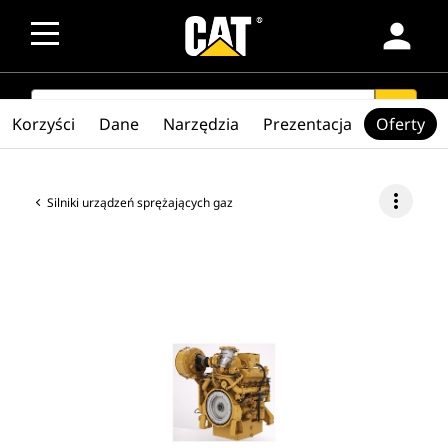
person
SEARCH
search
Korzyści
Dane
Narzędzia
Prezentacja
Oferty
more_vert
Silniki urządzeń sprężających gaz