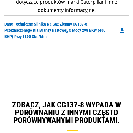
dotyczące produktów marki Caterpillar i inne
dokumenty informacyjne.
Do
Dane Techniczne Silnika Na Gaz Ziemny CG137-8,
file_download
P
Przeznaczonego Dla Branży Naftowej, O Mocy 298 BKW (400
O
BHP) Przy 1800 Obr./min
in
a
N
Ta
ZOBACZ, JAK CG137-8 WYPADA W
PORÓWNANIU Z INNYMI CZĘSTO
PORÓWNYWANYMI PRODUKTAMI.