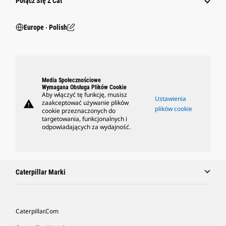
Połącz Się Z Cat
Europe ‧ Polish
Media Społecznościowe
Wymagana Obsługa Plików Cookie
Aby włączyć tę funkcję, musisz
Ustawienia
warning
zaakceptować używanie plików
plików cookie
cookie przeznaczonych do
targetowania, funkcjonalnych i
odpowiadających za wydajność.
Caterpillar Marki
Caterpillar.com