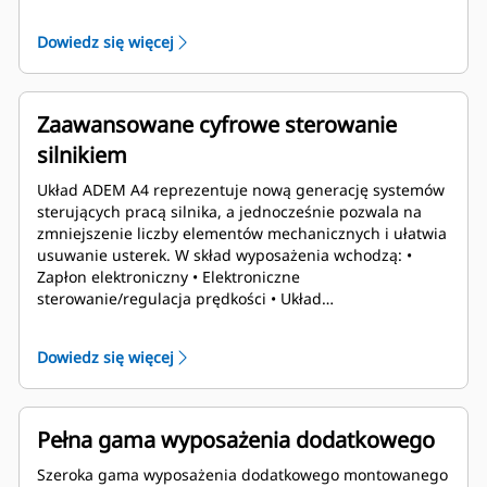
operatora umożliwia konfigurację i serwisowanie bez
laptopa - Działa na szerokiej gamie paliw i prędkości
Dowiedz się więcej
przy dowolnym poziomie emisji spalin - Fabrycznie
zainstalowane komponenty z pojedynczym punktem
połączenia ułatwiają pakowanie
Zaawansowane cyfrowe sterowanie
silnikiem
Układ ADEM A4 reprezentuje nową generację systemów
sterujących pracą silnika, a jednocześnie pozwala na
zmniejszenie liczby elementów mechanicznych i ułatwia
usuwanie usterek. W skład wyposażenia wchodzą: •
Zapłon elektroniczny • Elektroniczne
sterowanie/regulacja prędkości • Układ
rozruchu/zatrzymania • Ochrona i monitorowanie silnika
Dowiedz się więcej
Pełna gama wyposażenia dodatkowego
Szeroka gama wyposażenia dodatkowego montowanego