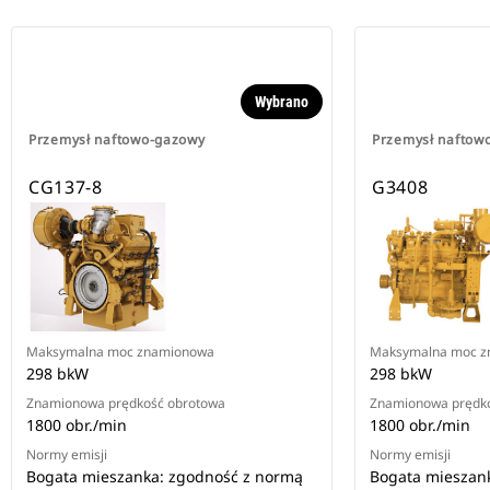
Wybrano
Przemysł naftowo-gazowy
Przemysł naftow
CG137-8
G3408
Maksymalna moc znamionowa
Maksymalna moc 
298 bkW
298 bkW
Znamionowa prędkość obrotowa
Znamionowa prędk
1800 obr./min
1800 obr./min
Normy emisji
Normy emisji
Bogata mieszanka: zgodność z normą
Bogata mieszan