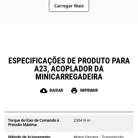
torque de saída ideais para
Carregar Mais
atender aos requisitos de
perfuração de alto desempenho
em aplicações moderadas e
pesadas.
ESPECIFICAÇÕES DE PRODUTO PARA
A23, ACOPLADOR DA
MINICARREGADEIRA
cloud_download
print
BAIXAR
IMPRIMIR
Torque do Eixo de Comando à
2304 N·m
Pressão Máxima
Método de Acionamento
Motor Gerotor - Transmissão