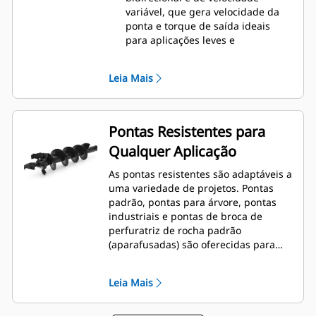
variável, que gera velocidade da
ponta e torque de saída ideais
para aplicações leves e
moderadas.
Os equipamentos A41 contam com
Leia Mais
um motor hidráulico estilo gerotor
com acionamento planetário de
redução simples, bidirecional e de
velocidade variável, montado em
Pontas Resistentes para
uma caixa de engrenagem
Qualquer Aplicação
planetária para oferecer
velocidade da ponta e torque de
As pontas resistentes são adaptáveis a
saída ideais para aplicações
uma variedade de projetos. Pontas
moderadas e pesadas.
padrão, pontas para árvore, pontas
Os equipamentos A68 contam com
industriais e pontas de broca de
um motor de engrenagem
perfuratriz de rocha padrão
hidráulico com acionamento
(aparafusadas) são oferecidas para
planetário de redução duplo,
abranger uma ampla variedade de
bidirecional e de velocidade
aplicações e condições de solo.
variável, montado em uma caixa
Leia Mais
de engrenagem planetária para
oferecer velocidade da ponta e