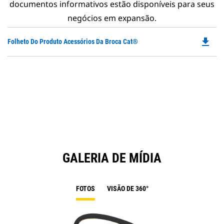
documentos informativos estão disponíveis para seus
negócios em expansão.
file_download
Do
Folheto Do Produto Acessórios Da Broca Cat®
P
O
in
a
N
Ta
GALERIA DE MÍDIA
FOTOS
VISÃO DE 360°