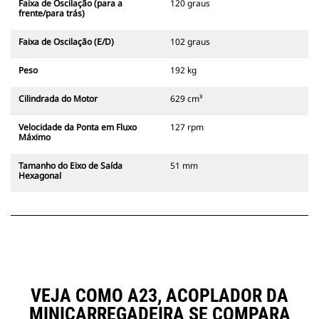
Faixa de Oscilação (para a
120 graus
frente/para trás)
Faixa de Oscilação (E/D)
102 graus
Peso
192 kg
Cilindrada do Motor
629 cm³
Velocidade da Ponta em Fluxo
127 rpm
Máximo
Tamanho do Eixo de Saída
51 mm
Hexagonal
VEJA COMO A23, ACOPLADOR DA
MINICARREGADEIRA SE COMPARA