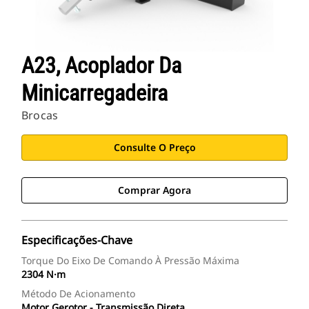
A23, Acoplador Da
Minicarregadeira
Brocas
Consulte O Preço
Comprar Agora
Especificações-Chave
Torque Do Eixo De Comando À Pressão Máxima
2304 N·m
Método De Acionamento
Motor Gerotor - Transmissão Direta