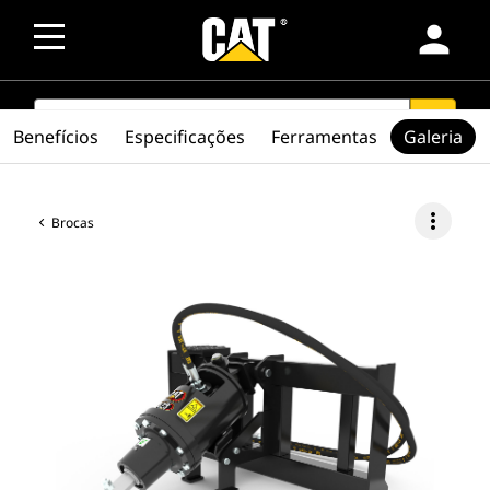
person
SEARCH
search
Benefícios
Especificações
Ferramentas
Galeria
more_vert
Brocas