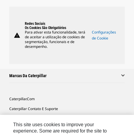
Redes Sociais
Os Cookies São Obrigatórios
Para ativar esta funcionalidade, terá
Configurações
warning
de aceitar a utilização de cookies de
de Cookie
segmentação, funcionais e de
desempenho.
Marcas Da Caterpillar
Caterpillar.com
Caterpillar Contato E Suporte
Minhas Preferências De Marketing
This site uses cookies to improve your
Mapa Do Local
experience. Some are required for the site to