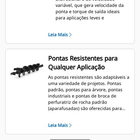
variável, que gera velocidade da
ponta e torque de saída ideais
para aplicações leves e
moderadas.
Os equipamentos A41 contam com
Leia Mais
um motor hidráulico estilo gerotor
com acionamento planetário de
redução simples, bidirecional e de
velocidade variável, montado em
Pontas Resistentes para
uma caixa de engrenagem
Qualquer Aplicação
planetária para oferecer
velocidade da ponta e torque de
As pontas resistentes são adaptáveis a
saída ideais para aplicações
uma variedade de projetos. Pontas
moderadas e pesadas.
padrão, pontas para árvore, pontas
Os equipamentos A68 contam com
industriais e pontas de broca de
um motor de engrenagem
perfuratriz de rocha padrão
hidráulico com acionamento
(aparafusadas) são oferecidas para
planetário de redução duplo,
abranger uma ampla variedade de
bidirecional e de velocidade
aplicações e condições de solo.
variável, montado em uma caixa
Leia Mais
de engrenagem planetária para
oferecer velocidade da ponta e