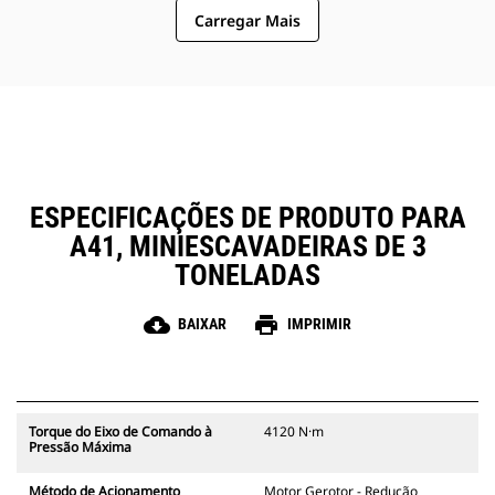
torque de saída ideais para
Carregar Mais
atender aos requisitos de
perfuração de alto desempenho
em aplicações moderadas e
pesadas.
ESPECIFICAÇÕES DE PRODUTO PARA
A41, MINIESCAVADEIRAS DE 3
TONELADAS
cloud_download
print
BAIXAR
IMPRIMIR
Torque do Eixo de Comando à
4120 N·m
Pressão Máxima
Método de Acionamento
Motor Gerotor - Redução