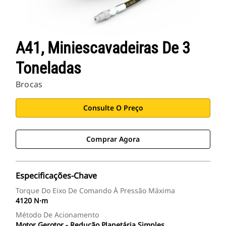
A41, Miniescavadeiras De 3
Toneladas
Brocas
Consulte O Preço
Comprar Agora
Especificações-Chave
Torque Do Eixo De Comando À Pressão Máxima
4120 N·m
Método De Acionamento
Motor Gerotor - Redução Planetária Simples