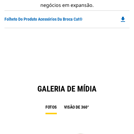
negócios em expansão.
file_download
Do
Folheto Do Produto Acessórios Da Broca Cat®
P
O
in
a
N
Ta
GALERIA DE MÍDIA
FOTOS
VISÃO DE 360°