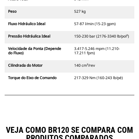
Peso
527 kg
Fluxo Hidráulico Ideal
57-87 l/min (15-23 gpm)
Pressão Hidráulica Ideal
150-230 bar (2176-3340 lb/pol²)
Velocidade da Ponta (Depende
3.417-5.246 mpm (11.210-
do Fluxo)
17.211 fpm)
Cilindrada do Motor
140 cm³/rev
Torque do Eixo de Comando
217-329 Nm (160-243 lb/pé)
VEJA COMO BR120 SE COMPARA COM
PRODUTOS COMPARADOS