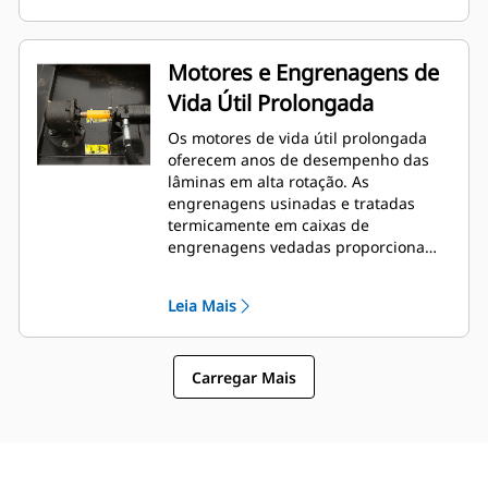
Motores e Engrenagens de
Vida Útil Prolongada
Os motores de vida útil prolongada
oferecem anos de desempenho das
lâminas em alta rotação. As
engrenagens usinadas e tratadas
termicamente em caixas de
engrenagens vedadas proporcionam
confiança e durabilidade na
transferência de torque do motor para
Leia Mais
os suportes de lâminas.
Carregar Mais