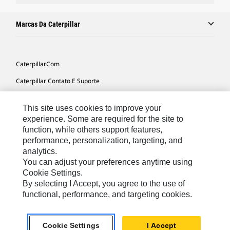
Marcas Da Caterpillar
Caterpillar.com
Caterpillar Contato E Suporte
Minhas Preferências De Marketing
This site uses cookies to improve your
Mapa Do Local
experience. Some are required for the site to
function, while others support features,
Cookie Settings
performance, personalization, targeting, and
Legal
analytics.
You can adjust your preferences anytime using
Privacidade
Cookie Settings.
By selecting I Accept, you agree to the use of
functional, performance, and targeting cookies.
South America -
© 2026 Caterpillar. Todos os direitos
Portuguese
reservados.
Cookie Settings
I Accept
chat_bubble
Chat