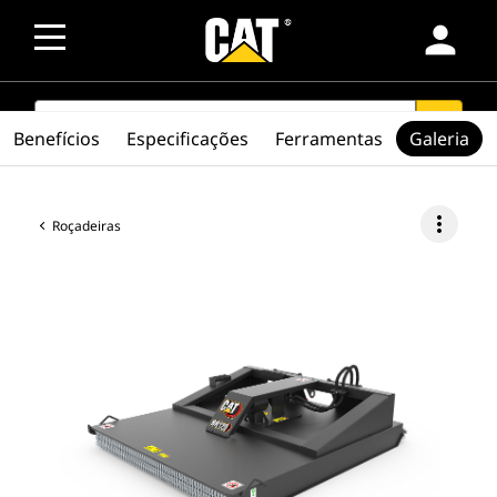
person
SEARCH
search
Benefícios
Especificações
Ferramentas
Galeria
more_vert
Roçadeiras