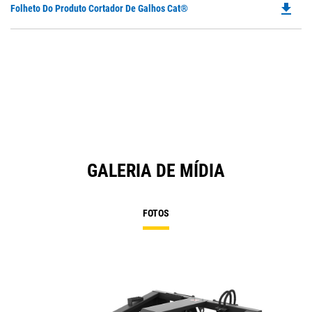
file_download
Do
Folheto Do Produto Cortador De Galhos Cat®
P
O
in
a
N
Ta
GALERIA DE MÍDIA
FOTOS