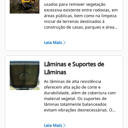
usados para remover vegetação
excessiva existente entre rodovias, em
áreas públicas, bem como na limpeza
inicial de terrenos destinados à
construção de casas, parques e áreas
de lazer.
Leia Mais
Lâminas e Suportes de
Lâminas
As lâminas de alta resistência
oferecem alta ação de corte e
durabilidade, além de cobertura com
material vegetal. Os suportes de
lâminas totalmente balanceados
evitam vibrações desnecessárias. O
suporte de lâminas cônico permite
que o cortador passe sobre tocos e
Leia Mais
rochas.