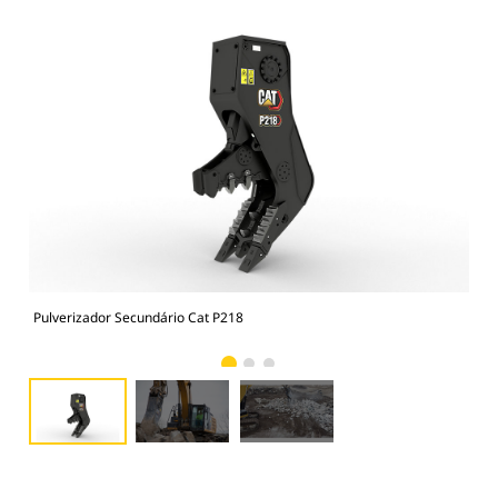
Pulverizador Secundário Cat P218
Pul