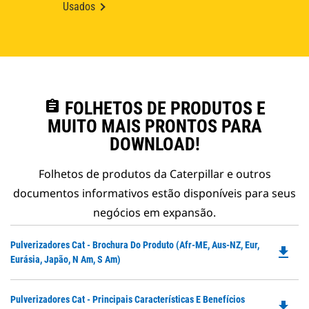
Usados
assignment
FOLHETOS DE PRODUTOS E
MUITO MAIS PRONTOS PARA
DOWNLOAD!
Folhetos de produtos da Caterpillar e outros
documentos informativos estão disponíveis para seus
negócios em expansão.
Do
Pulverizadores Cat - Brochura Do Produto (Afr-ME, Aus-NZ, Eur,
file_download
P
Eurásia, Japão, N Am, S Am)
O
in
Do
Pulverizadores Cat - Principais Características E Benefícios
a
file_download