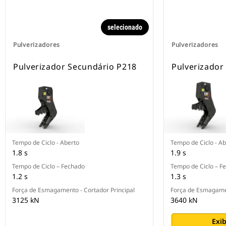
selecionado
Pulverizadores
Pulverizadores
Pulverizador Secundário P218
Pulverizador
Tempo de Ciclo - Aberto
Tempo de Ciclo - Ab
1.8 s
1.9 s
Tempo de Ciclo – Fechado
Tempo de Ciclo – F
1.2 s
1.3 s
Força de Esmagamento - Cortador Principal
Força de Esmagamen
3125 kN
3640 kN
Exib