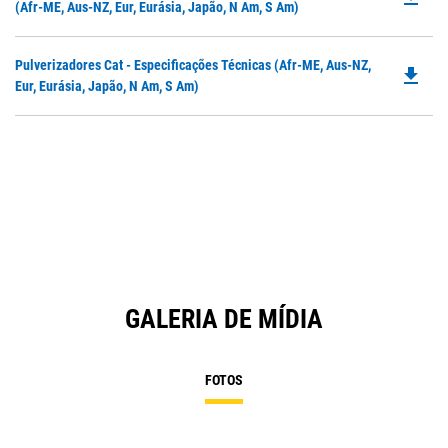
P
(Afr-ME, Aus-NZ, Eur, Eurásia, Japão, N Am, S Am)
N
O
Ta
in
Do
Pulverizadores Cat - Especificações Técnicas (Afr-ME, Aus-NZ,
a
file_download
P
Eur, Eurásia, Japão, N Am, S Am)
N
O
Ta
in
a
N
Ta
GALERIA DE MÍDIA
FOTOS