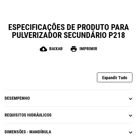
variedade de locais de trabalho.
ESPECIFICAÇÕES DE PRODUTO PARA
PULVERIZADOR SECUNDÁRIO P218
cloud_download
print
BAIXAR
IMPRIMIR
Expandir Tudo
DESEMPENHO
REQUISITOS HIDRÁULICOS
DIMENSÕES - MANDÍBULA