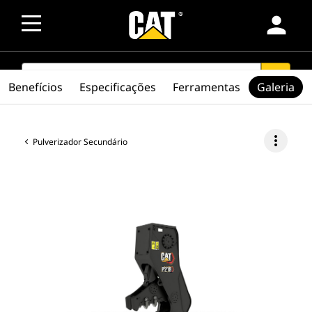
person
SEARCH
search
Benefícios
Especificações
Ferramentas
Galeria
more_vert
Pulverizador Secundário