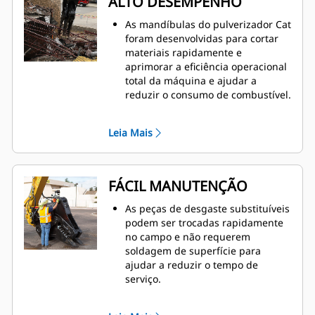
ALTO DESEMPENHO
As mandíbulas do pulverizador Cat
foram desenvolvidas para cortar
materiais rapidamente e
aprimorar a eficiência operacional
total da máquina e ajudar a
reduzir o consumo de combustível.
O cilindro superdimensionado no
pulverizador secundário não
Leia Mais
rotativo fornece uma forte força de
esmagamento para reduzir o
concreto e separar o vergalhão.
A válvula Speed Booster equilibra
FÁCIL MANUTENÇÃO
ativamente a velocidade e a
potência, proporcionando tempos
As peças de desgaste substituíveis
de ciclo rápidos e forte força de
podem ser trocadas rapidamente
fechamento para ajudar a
no campo e não requerem
aumentar a produtividade.
soldagem de superfície para
ajudar a reduzir o tempo de
serviço.
A inspeção diária de peças de
desgaste e os pontos de