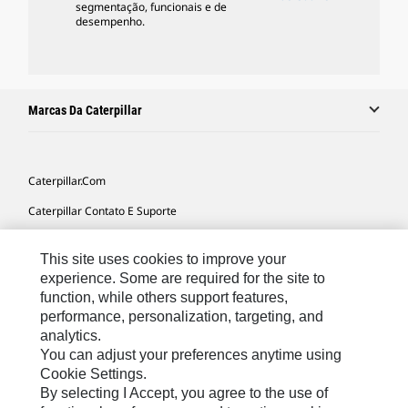
segmentação, funcionais e de
desempenho.
Marcas Da Caterpillar
Caterpillar.com
Caterpillar Contato E Suporte
Minhas Preferências De Marketing
This site uses cookies to improve your
Mapa Do Local
experience. Some are required for the site to
function, while others support features,
Cookie Settings
performance, personalization, targeting, and
Legal
analytics.
You can adjust your preferences anytime using
Privacidade
Cookie Settings.
By selecting I Accept, you agree to the use of