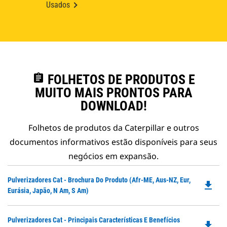
Usados
assignment
FOLHETOS DE PRODUTOS E
MUITO MAIS PRONTOS PARA
DOWNLOAD!
Folhetos de produtos da Caterpillar e outros
documentos informativos estão disponíveis para seus
negócios em expansão.
Do
Pulverizadores Cat - Brochura Do Produto (Afr-ME, Aus-NZ, Eur,
file_download
P
Eurásia, Japão, N Am, S Am)
O
in
Do
Pulverizadores Cat - Principais Características E Benefícios
a
file_download