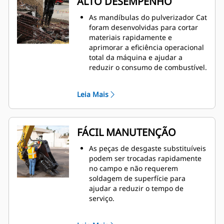
ALTO DESEMPENHO
As mandíbulas do pulverizador Cat
foram desenvolvidas para cortar
materiais rapidamente e
aprimorar a eficiência operacional
total da máquina e ajudar a
reduzir o consumo de combustível.
O cilindro superdimensionado no
pulverizador secundário não
Leia Mais
rotativo fornece uma forte força de
esmagamento para reduzir o
concreto e separar o vergalhão.
A válvula Speed Booster equilibra
FÁCIL MANUTENÇÃO
ativamente a velocidade e a
potência, proporcionando tempos
As peças de desgaste substituíveis
de ciclo rápidos e forte força de
podem ser trocadas rapidamente
fechamento para ajudar a
no campo e não requerem
aumentar a produtividade.
soldagem de superfície para
ajudar a reduzir o tempo de
serviço.
A inspeção diária de peças de
desgaste e os pontos de