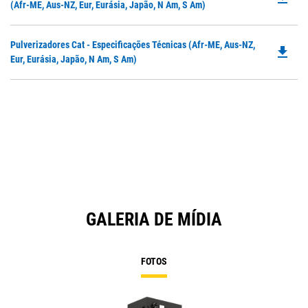
P
(Afr-ME, Aus-NZ, Eur, Eurásia, Japão, N Am, S Am)
N
O
Ta
in
Do
Pulverizadores Cat - Especificações Técnicas (Afr-ME, Aus-NZ,
a
file_download
P
Eur, Eurásia, Japão, N Am, S Am)
N
O
Ta
in
a
N
Ta
GALERIA DE MÍDIA
FOTOS