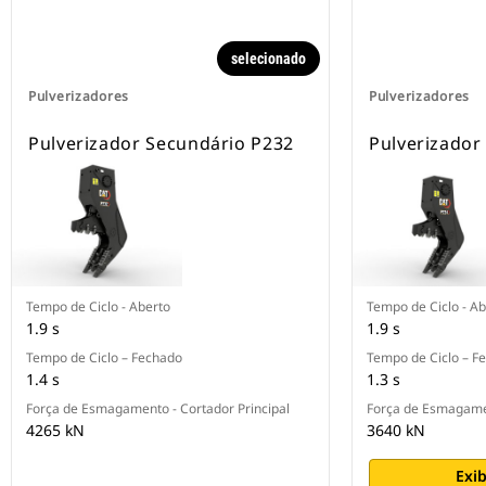
selecionado
Pulverizadores
Pulverizadores
Pulverizador Secundário P232
Pulverizador
Tempo de Ciclo - Aberto
Tempo de Ciclo - Ab
1.9 s
1.9 s
Tempo de Ciclo – Fechado
Tempo de Ciclo – F
1.4 s
1.3 s
Força de Esmagamento - Cortador Principal
Força de Esmagamen
4265 kN
3640 kN
Exib