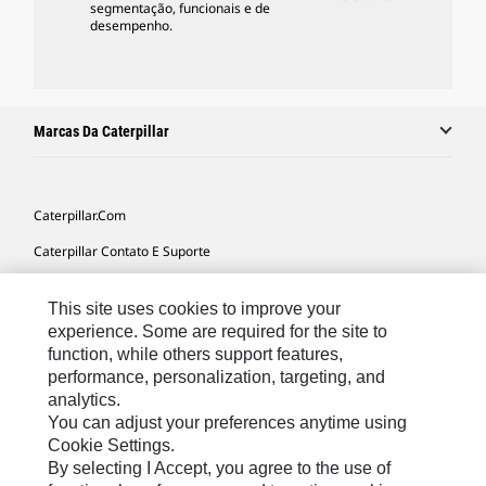
segmentação, funcionais e de
desempenho.
Marcas Da Caterpillar
Caterpillar.com
Caterpillar Contato E Suporte
Minhas Preferências De Marketing
This site uses cookies to improve your
Mapa Do Local
experience. Some are required for the site to
function, while others support features,
Cookie Settings
performance, personalization, targeting, and
Legal
analytics.
You can adjust your preferences anytime using
Privacidade
Cookie Settings.
By selecting I Accept, you agree to the use of