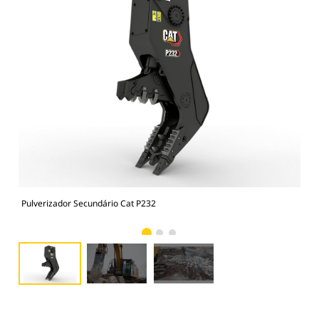
Pulverizador Secundário Cat P232
Pul