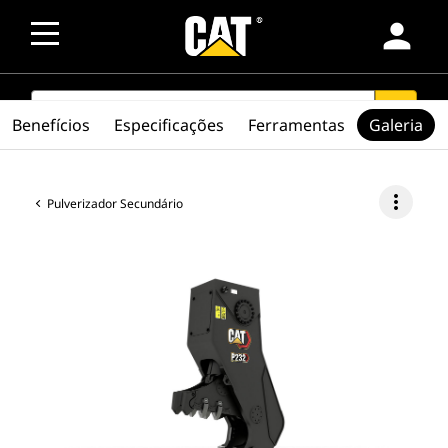
person
SEARCH
search
Benefícios
Especificações
Ferramentas
Galeria
more_vert
Pulverizador Secundário