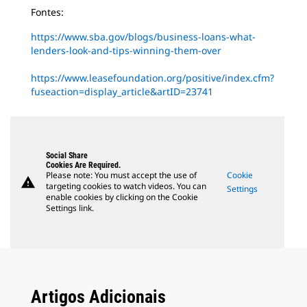
Fontes:
https://www.sba.gov/blogs/business-loans-what-
lenders-look-and-tips-winning-them-over
https://www.leasefoundation.org/positive/index.cfm?
fuseaction=display_article&artID=23741
Social Share
Cookies Are Required.
Please note: You must accept the use of
Cookie
warning
targeting cookies to watch videos. You can
Settings
enable cookies by clicking on the Cookie
Settings link.
Artigos Adicionais