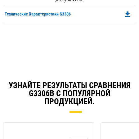
file_download
Do
Технические Характеристики G3306
P
O
in
a
N
Ta
УЗНАЙТЕ РЕЗУЛЬТАТЫ СРАВНЕНИЯ
G3306B С ПОПУЛЯРНОЙ
ПРОДУКЦИЕЙ.