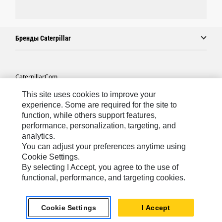
Бренды Caterpillar
Caterpillar.com
Связаться С Caterpillar
This site uses cookies to improve your
experience. Some are required for the site to
Карта Сайта
function, while others support features,
performance, personalization, targeting, and
Cookie Settings
analytics.
Юридическая Информация
You can adjust your preferences anytime using
Cookie Settings.
Конфиденциальность Личных Данных
By selecting I Accept, you agree to the use of
functional, performance, and targeting cookies.
CIS - Russian
© 2026 Caterpillar. Все права сохранены.
Cookie Settings
I Accept