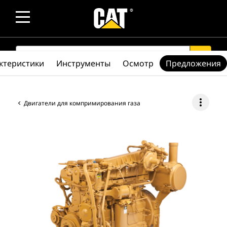
SEARCH
search
ктеристики
Инструменты
Осмотр
Предложения
more_vert
Двигатели для компримирования газа