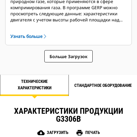
природном газе, которые применяются в сфере
компримирования газа. В программе GERP можно
просмотреть следующие данные: характеристики
двигателя с учетом высоты рабочей площадки над
уровнем моря, температура окружающей среды,
характеристики топлива, отведение тепла
Узнать больше
охлаждающей жидкостью, показатели
производительности, монтажные чертежи,
технические характеристики и кривые насосных
Больше Загрузок
характеристик.
ТЕХНИЧЕСКИЕ
СТАНДАРТНОЕ ОБОРУДОВАНИЕ
ХАРАКТЕРИСТИКИ
ХАРАКТЕРИСТИКИ ПРОДУКЦИИ
G3306B
cloud_download
print
ЗАГРУЗИТЬ
ПЕЧАТЬ