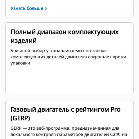
смеси (AFRC) • Электронное зажигание • Электронное
Узнать больше
регулирование/управление скоростью • Логика
запуска/останова • Защита и контроль двигателя
Полный диапазон комплектующих
изделий
Большой выбор устанавливаемых на заводе
комплектующих деталей двигателя сокращает время
упаковки
Газовый двигатель с рейтингом Pro
(GERP)
GERP ― это веб-программа, предназначенная для
локального контроля параметров двигателей Cat® на