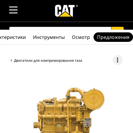
SEARCH
search
ктеристики
Инструменты
Осмотр
Предложения
more_vert
Двигатели для компримирования газа