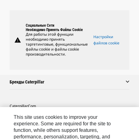
Социальные Сети
Необходимо Принять Файлы Cookie
Для работы этой функции
Настройки
warning
необходимо принять
файлов cookie
таргетинговые, функциональные
файлы cookie и файлы cookie
производительности.
Бренды Caterpillar
Caterpillar.com
Связаться С Caterpillar
This site uses cookies to improve your
experience. Some are required for the site to
Карта Сайта
function, while others support features,
performance, personalization, targeting, and
Cookie Settings