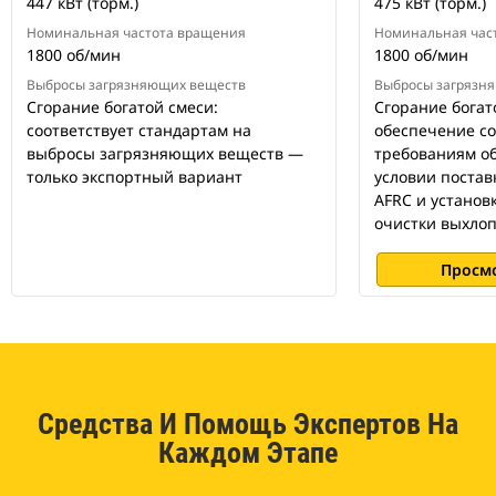
447 кВт (торм.)
475 кВт (торм.)
Номинальная частота вращения
Номинальная час
1800 об/мин
1800 об/мин
Выбросы загрязняющих веществ
Выбросы загрязн
Сгорание богатой смеси:
Сгорание богат
соответствует стандартам на
обеспечение со
выбросы загрязняющих веществ —
требованиям об
только экспортный вариант
условии поставк
AFRC и установ
очистки выхлоп
Просм
Средства И Помощь Экспертов На
Каждом Этапе