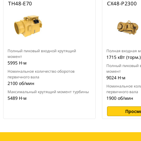
TH48-E70
CX48-P2300
Полный пиковый входной крутящий
Полная входная 
момент
1715 кВт (торм.)
5995 Н·м
Полный пиковый 
Номинальное количество оборотов
момент
первичного вала
9024 Н·м
2100 об/мин
Номинальное коли
Максимальный крутящий момент турбины
первичного вала
5489 Н·м
1900 об/мин
Просм