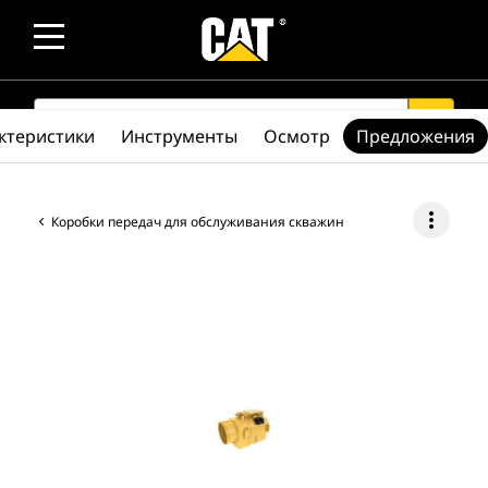
SEARCH
search
ктеристики
Инструменты
Осмотр
Предложения
more_vert
Коробки передач для обслуживания скважин