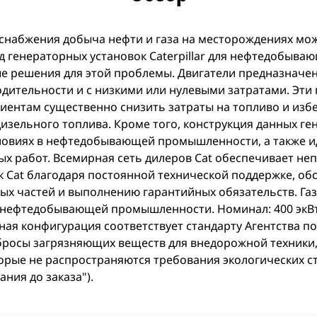
оснабжения добыча нефти и газа на месторождениях мо
д генераторных установок Caterpillar для нефтедобыв
е решения для этой проблемы. Двигатели предназначен
одительности и с низкими или нулевыми затратами. Эти
иентам существенно снизить затраты на топливо и изб
дизельного топлива. Кроме того, конструкция данных г
словиях в нефтедобывающей промышленности, а также и
ых работ. Всемирная сеть дилеров Cat обеспечивает не
к Cat благодаря постоянной технической поддержке, об
ых частей и выполнению гарантийных обязательств. Га
 нефтедобывающей промышленности. Номинал: 400 экВт (
тная конфигурация соответствует стандарту Агентства 
ыбросы загрязняющих веществ для внедорожной техники,
торые не распространяются требования экологических с
ния до заказа").