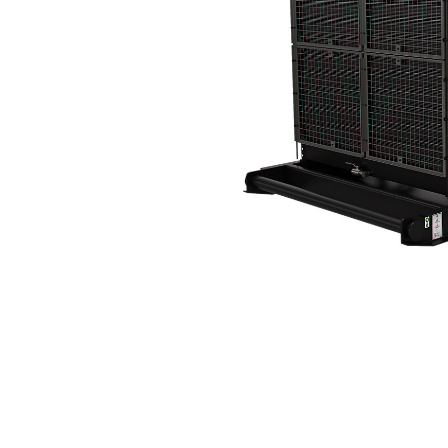
CG137-12
Пре
Изменение модели