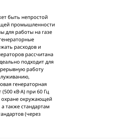
жет быть непростой
ающей промышленности
ы для работы на газе
 генераторные
ежать расходов и
енераторов рассчитана
деально подходит для
прерывную работу
служиванию,
зовая генераторная
500 кВ·А) при 60 Гц
по охране окружающей
 а также стандартам
тандартов (через