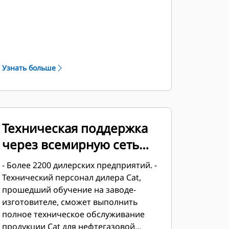
и подобраны в сотрудничестве с
нашими местными дилерами для
создания уникальных решений.
Специализированные комплекты
имеют поддержку по всему миру и
Узнать больше
гарантию один год с момента начала
эксплуатации.
Техническая поддержка
через всемирную сеть
дилеров Cat
- Более 2200 дилерских предприятий. -
Технический персонал дилера Cat,
прошедший обучение на заводе-
изготовителе, сможет выполнить
полное техническое обслуживание
продукции Cat для нефтегазовой