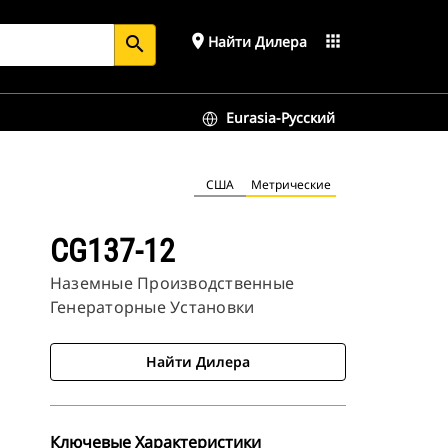
place
apps
Найти Дилера
search
Eurasia-Русский
США
Метрические
CG137-12
Наземные Производственные
Генераторные Установки
Найти Дилера
Ключевые Характеристики