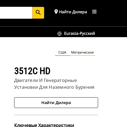
place
apps
Найти Дилера
search
Eurasia-Русский
США
Метрические
3512C HD
Двигатели И Генераторные
Установки Для Наземного Бурения
Найти Дилера
Ключевые Характеристики