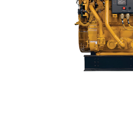
3512C HD
Пре
Изменение модели