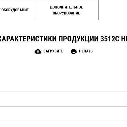
эксплуатации.
ДОПОЛНИТЕЛЬНОЕ
 ОБОРУДОВАНИЕ
ОБОРУДОВАНИЕ
ХАРАКТЕРИСТИКИ ПРОДУКЦИИ 3512C H
cloud_download
print
ЗАГРУЗИТЬ
ПЕЧАТЬ