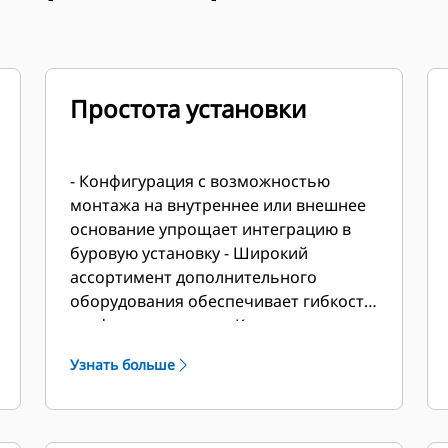
Простота установки
- Конфигурация с возможностью
монтажа на внутреннее или внешнее
основание упрощает интеграцию в
буровую установку - Широкий
ассортимент дополнительного
оборудования обеспечивает гибкость
конфигурирования - Крепление
генератора на внутреннее основание
Узнать больше
в трех точках обеспечивает его
точное выравнивание - Единая точка
подъема упрощает работы по
монтажу