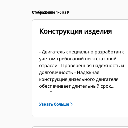
Отображение 1-6 из 9
Конструкция изделия
- Двигатель специально разработан с
учетом требований нефтегазовой
отрасли - Проверенная надежность и
долговечность - Надежная
конструкция дизельного двигателя
обеспечивает длительный срок
службы и снижение расходов на
владение и эксплуатацию - Широкий
Узнать больше
диапазон кривой мощностей
позволяет использовать двигатели с
механическими приводами
нефтегазового оборудования -