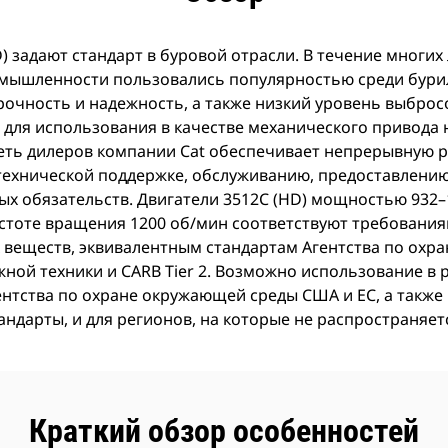
) задают стандарт в буровой отрасли. В течение многих 
ышленности пользовались популярностью среди бурил
очность и надежность, а также низкий уровень выбросо
т для использования в качестве механического привода
еть дилеров компании Cat обеспечивает непрерывную р
технической поддержке, обслуживанию, предоставлению
 обязательств. Двигатели 3512C (HD) мощностью 932–11
и частоте вращения 1200 об/мин соответствуют требовани
веществ, эквивалентным стандартам Агентства по охр
жной техники и CARB Tier 2. Возможно использование в 
Агентства по охране окружающей среды США и ЕС, а также
тандарты, и для регионов, на которые не распространяет
Краткий обзор особенностей