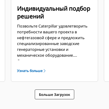
Индивидуальный подбор
решений
Позвольте Caterpillar удовлетворить
потребности вашего проекта в
нефтегазовой сфере и предложить
специализированные заводские
генераторные установки и
механическое оборудование.
Двигатели, генераторы, регуляторы,
радиаторы и коробки передач Cat
Узнать больше
могут быть специально разработаны
и подобраны в сотрудничестве с
нашими местными дилерами для
создания уникальных решений.
Больше Загрузок
Специализированные комплекты
имеют поддержку по всему миру и
гарантию один год с момента начала