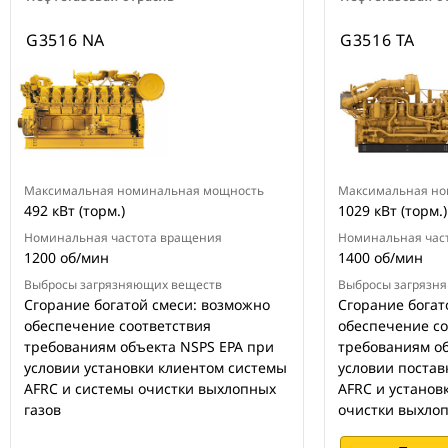
G3516 NA
G3516 TA
Максимальная номинальная мощность
Максимальная но
492 кВт (торм.)
1029 кВт (торм.)
Номинальная частота вращения
Номинальная час
1200 об/мин
1400 об/мин
Выбросы загрязняющих веществ
Выбросы загрязн
Сгорание богатой смеси: возможно
Сгорание богат
обеспечение соответствия
обеспечение со
требованиям объекта NSPS EPA при
требованиям об
условии установки клиентом системы
условии поставк
AFRC и системы очистки выхлопных
AFRC и установ
газов
очистки выхлоп