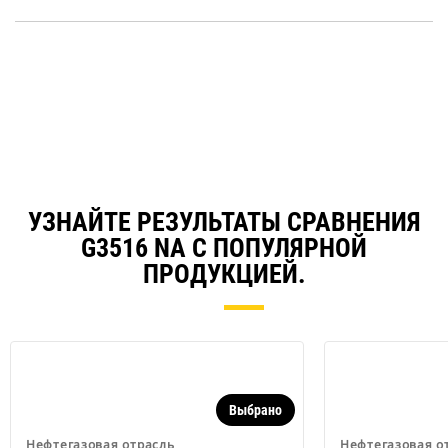
in
a
N
Ta
УЗНАЙТЕ РЕЗУЛЬТАТЫ СРАВНЕНИЯ
G3516 NA С ПОПУЛЯРНОЙ
ПРОДУКЦИЕЙ.
Выбрано
Нефтегазовая отрасль
Нефтегазовая о