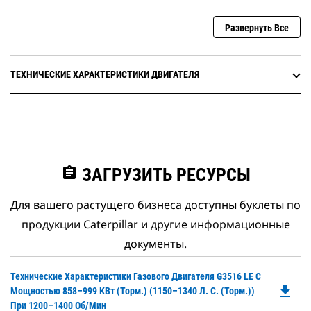
Развернуть Все
ТЕХНИЧЕСКИЕ ХАРАКТЕРИСТИКИ ДВИГАТЕЛЯ
assignment
ЗАГРУЗИТЬ РЕСУРСЫ
Для вашего растущего бизнеса доступны буклеты по
продукции Caterpillar и другие информационные
документы.
Do
Технические Характеристики Газового Двигателя G3516 LE С
file_download
P
Мощностью 858–999 КВт (торм.) (1150–1340 Л. С. (торм.))
O
При 1200–1400 Об/мин