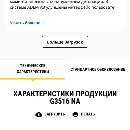
момента впрыска с обнаружением детонации. В
системе ADEM A3 улучшены интерфейс пользователя,
дисплей, органы отключения и система диагностики.
Узнать больше
Больше Загрузок
ТЕХНИЧЕСКИЕ
СТАНДАРТНОЕ ОБОРУДОВАНИЕ
ХАРАКТЕРИСТИКИ
ХАРАКТЕРИСТИКИ ПРОДУКЦИИ
G3516 NA
cloud_download
print
ЗАГРУЗИТЬ
ПЕЧАТЬ