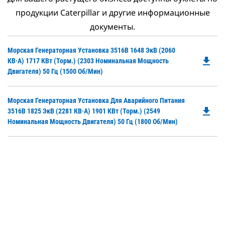
продукции Caterpillar и другие информационные
документы.
Do
Морская Генераторная Установка 3516B 1648 ЭкВ (2060
file_download
P
КВ·А) 1717 КВт (торм.) (2303 Номинальная Мощность
O
Двигателя) 50 Гц (1500 Об/мин)
in
a
Do
Морская Генераторная Установка Для Аварийного Питания
N
file_download
P
3516B 1825 ЭкВ (2281 КВ·А) 1901 КВт (торм.) (2549
Ta
O
Номинальная Мощность Двигателя) 50 Гц (1800 Об/мин)
in
a
N
Ta