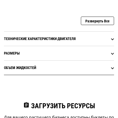
Развернуть Все
ТЕХНИЧЕСКИЕ ХАРАКТЕРИСТИКИ ДВИГАТЕЛЯ
РАЗМЕРЫ
ОБЪЕМ ЖИДКОСТЕЙ
assignment
ЗАГРУЗИТЬ РЕСУРСЫ
Для вашего растущего бизнеса доступны буклеты по