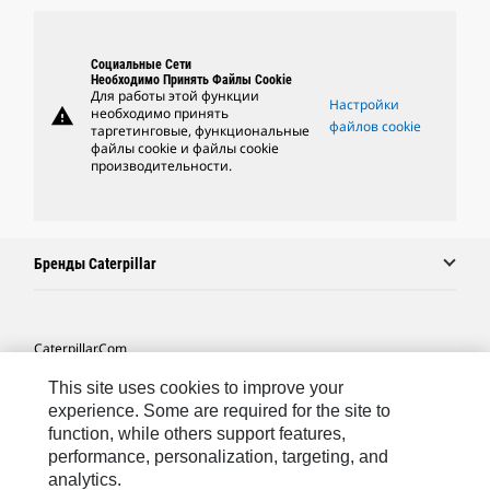
Социальные Сети
Необходимо Принять Файлы Cookie
Для работы этой функции
Настройки
warning
необходимо принять
файлов cookie
таргетинговые, функциональные
файлы cookie и файлы cookie
производительности.
Бренды Caterpillar
Caterpillar.com
Связаться С Caterpillar
This site uses cookies to improve your
experience. Some are required for the site to
Карта Сайта
function, while others support features,
performance, personalization, targeting, and
Cookie Settings
analytics.