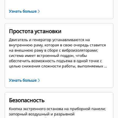
увеличения срока службы компонентов; лучшая на
рынке плотность мощности; длительный срок службы
Узнать больше
до переборки подтвержден работой в составе
различных систем в нефтегазовой отрасли; основные
компоненты двигателя, разработанные для
восстановления и повторного использования при
Простота установки
переборке.
Двигатель и генератор устанавливаются на
внутреннюю раму, которая в свою очередь ставится
на внешнюю раму в сборе с виброизоляторами;
система имеет встроенный поддон, чтобы
обеспечить возможность подъема в одной точке с
целью снижения сложности работы, выполняемых на
верфи
Узнать больше
Безопасность
Кнопка экстренного останова на приборной панели;
запорный воздушный и разрывной