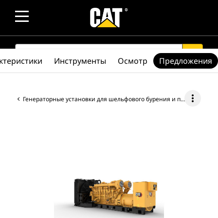
SEARCH
search
ктеристики
Инструменты
Осмотр
Предложения
more_vert
Генераторные установки для шельфового бурения и производства