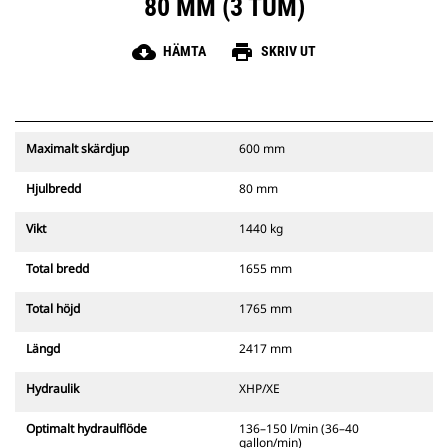
80 MM (3 TUM)
cloud_download
print
HÄMTA
SKRIV UT
Maximalt skärdjup
600 mm
Hjulbredd
80 mm
Vikt
1440 kg
Total bredd
1655 mm
Total höjd
1765 mm
Längd
2417 mm
Hydraulik
XHP/XE
Optimalt hydraulflöde
136–150 l/min (36–40
gallon/min)