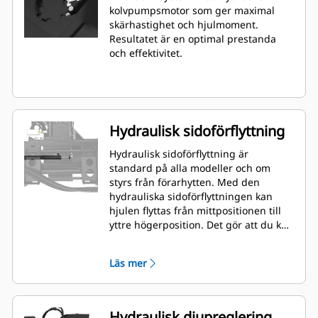
kolvpumpsmotor som ger maximal
skärhastighet och hjulmoment.
Resultatet är en optimal prestanda
och effektivitet.
Hydraulisk sidoförflyttning
Hydraulisk sidoförflyttning är
standard på alla modeller och om
styrs från förarhytten. Med den
hydrauliska sidoförflyttningen kan
hjulen flyttas från mittpositionen till
yttre högerposition. Det gör att du kan
skära nära kantstenar, väggar och
andra hinder och därmed inte
Läs mer
behöver flytta om maskinen lika ofta.
Hydraulisk djupreglering