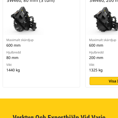
SW460, 80 mm (3 tum)
SW460, 200 
Maximalt skärdjup
Maximalt skärdjup
600 mm
600 mm
Hjulbredd
Hjulbredd
80 mm
200 mm
Vikt
Vikt
1440 kg
1325 kg
Visa
Verktyg Och Experthjälp Vid Varje