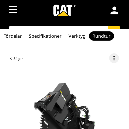
person
SEARCH
search
Fördelar
Specifikationer
Verktyg
Rundtur
more_vert
Sågar