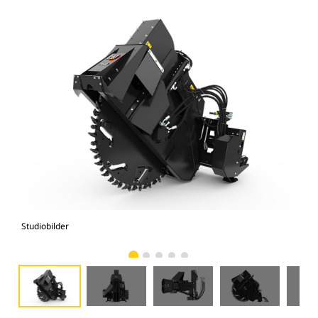
Studiobilder
Vy 