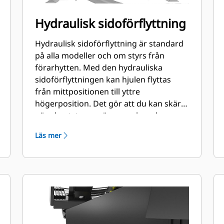
Hydraulisk sidoförflyttning
Hydraulisk sidoförflyttning är standard
på alla modeller och om styrs från
förarhytten. Med den hydrauliska
sidoförflyttningen kan hjulen flyttas
från mittpositionen till yttre
högerposition. Det gör att du kan skära
nära kantstenar, väggar och andra
hinder och därmed inte behöver flytta
Läs mer
om maskinen lika ofta.