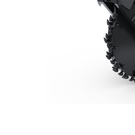
SW360, 160 Mm (6 Tum)
För
Ändra modell