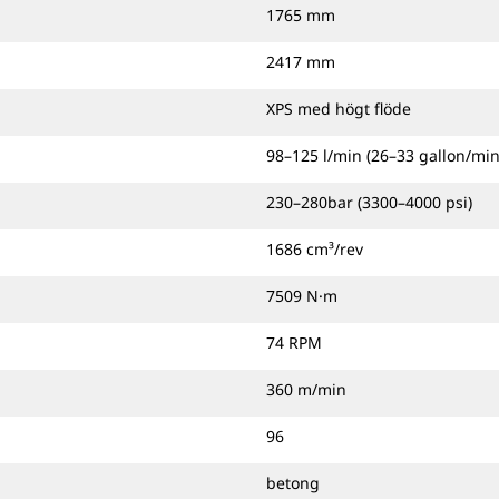
1765 mm
2417 mm
XPS med högt flöde
98–125 l/min (26–33 gallon/min
230–280bar (3300–4000 psi)
1686 cm³/rev
7509 N·m
74 RPM
360 m/min
96
betong