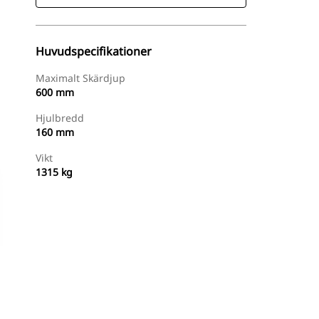
Huvudspecifikationer
Maximalt Skärdjup
600 mm
Hjulbredd
160 mm
Vikt
1315 kg
Handla Nu
Begär En Offert