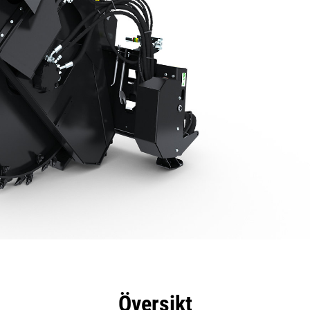
delar
Specifikationer
Verktyg
Rundtur
Översikt