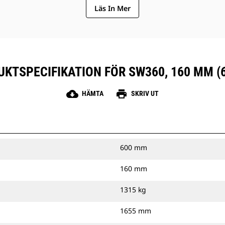
Läs In Mer
KTSPECIFIKATION FÖR SW360, 160 MM (
cloud_download
print
HÄMTA
SKRIV UT
600 mm
160 mm
1315 kg
1655 mm