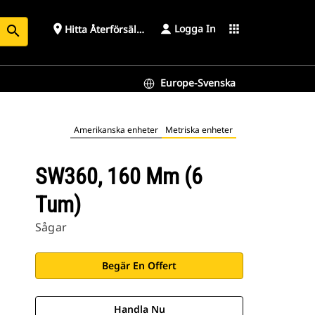
Logga In
place
apps
Hitta Återförsäljare
search
Europe-Svenska
Amerikanska enheter
Metriska enheter
SW360, 160 Mm (6
Tum)
Sågar
Begär En Offert
Handla Nu