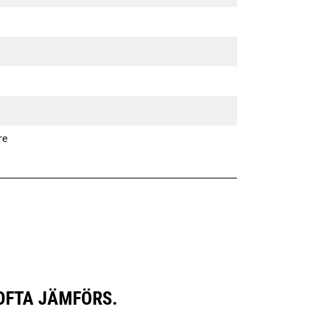
re
OFTA JÄMFÖRS.